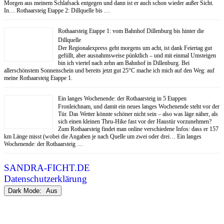
Morgen aus meinem Schlafsack entgegen und dann ist er auch schon wieder außer Sicht.
In… Rothaarsteig Etappe 2: Dillquelle bis …
Rothaarsteig Etappe 1: vom Bahnhof Dillenburg bis hinter die
Dillquelle
Der Regionalexpress geht morgens um acht, ist dank Feiertag gut
gefüllt, aber ausnahmsweise pünktlich – und mit einmal Umsteigen
bin ich viertel nach zehn am Bahnhof in Dillenburg. Bei
allerschönstem Sonnenschein und bereits jetzt gut 25°C mache ich mich auf den Weg: auf
meine Rothaarsteig Etappe 1.
Ein langes Wochenende: der Rothaarsteig in 5 Etappen
Fronleichnam, und damit ein neues langes Wochenende steht vor der
Tür. Das Wetter könnte schöner nicht sein – also was läge näher, als
sich einen kleinen Thru-Hike fast vor der Haustür vorzunehmen?
Zum Rothaarsteig findet man online verschiedene Infos: dass er 157
km Länge misst (wobei die Angaben je nach Quelle um zwei oder drei… Ein langes
Wochenende: der Rothaarsteig …
SANDRA-FICHT.DE
Datenschutzerklärung
Dark Mode: