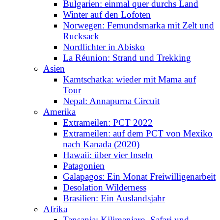
Bulgarien: einmal quer durchs Land
Winter auf den Lofoten
Norwegen: Femundsmarka mit Zelt und
Rucksack
Nordlichter in Abisko
La Réunion: Strand und Trekking
Asien
Kamtschatka: wieder mit Mama auf
Tour
Nepal: Annapurna Circuit
Amerika
Extrameilen: PCT 2022
Extrameilen: auf dem PCT von Mexiko
nach Kanada (2020)
Hawaii: über vier Inseln
Patagonien
Galapagos: Ein Monat Freiwilligenarbeit
Desolation Wilderness
Brasilien: Ein Auslandsjahr
Afrika
Tansania: Kilimanjaro, Safari und