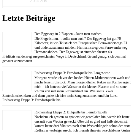
2. Juni 2019
Letzte Beiträge
Den Eggeweg in 2 Etappen – kann man machen…
Die Frage ist nur… sollte man auch? Der Eggeweg hat gut 70
Kilometer, ist ein Teilstück des Europäischen Fernwanderwegs E1
und bildet zusammen mit dem Hermannsweg den Fernwanderweg
Hermannshöhen. Der Eggeweg ist einer der ältesten als
Prädikatswanderweg ausgezeichneten Wege in Deutschland. Grund genug, sich den mal
genauer anzuschauen.
Rothaarsteig Etappe 3: Ferndorfquelle bis Langewiese
Morgens werde ich vor den beiden Hütten-Mitbewohnern wach und
mache leise Frühstück. Mein morgendlicher Kakao mit Kaffee ärgert
mich – ich hatte zu viel Wasser in der kleinen Flasche und so saue
ich mir erst mal mein Groundsheet ein. Was soll’s. Zwei
Zimtschnecken dazu und dann packe ich leise mein Zeug zusammen und bin kurz…
Rothaarsteig Etappe 3: Ferndorfquelle bis …
Rothaarsteig Etappe 2: Dillquelle bis Ferndorfquelle
Nachdem ich gestern so spät erst eingeschlafen bin, werde ich heute
unsanft vom Wecker geweckt. Obwohl es grad mal halb sieben ist,
kommt keine drei Minuten nach dem Weckerklingeln schon der erste
Radfahrer vorbeigerauscht. Ich murmle ihm ein verschlafenes Guten