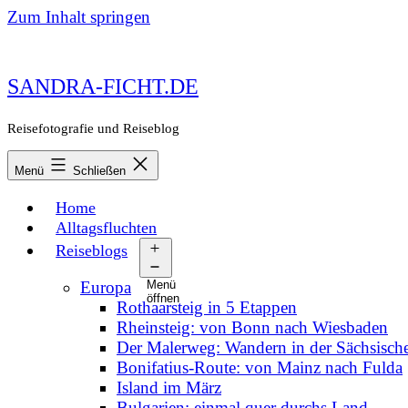
Zum Inhalt springen
SANDRA-FICHT.DE
Reisefotografie und Reiseblog
Menü
Schließen
Home
Alltagsfluchten
Reiseblogs
Europa
Menü
öffnen
Rothaarsteig in 5 Etappen
Rheinsteig: von Bonn nach Wiesbaden
Der Malerweg: Wandern in der Sächsisch
Bonifatius-Route: von Mainz nach Fulda
Island im März
Bulgarien: einmal quer durchs Land