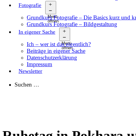
Fotografie
Grundkurs Fotografie – Die Basics kurz und 
Menü
öffnen
Grundkurs Fotografie – Bildgestaltung
In eigener Sache
Ich – wer ist das eigentlich?
Menü
öffnen
Beiträge in eigener Sache
Datenschutzerklärung
Impressum
Newsletter
Suchen …
Ruhetag in Pokhara u