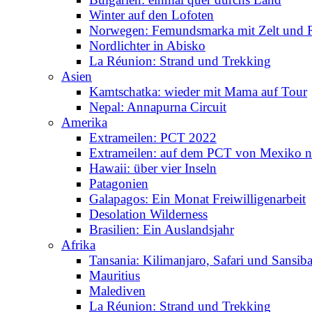
Winter auf den Lofoten
Norwegen: Femundsmarka mit Zelt und 
Nordlichter in Abisko
La Réunion: Strand und Trekking
Asien
Kamtschatka: wieder mit Mama auf Tour
Nepal: Annapurna Circuit
Amerika
Extrameilen: PCT 2022
Extrameilen: auf dem PCT von Mexiko n
Hawaii: über vier Inseln
Patagonien
Galapagos: Ein Monat Freiwilligenarbeit
Desolation Wilderness
Brasilien: Ein Auslandsjahr
Afrika
Tansania: Kilimanjaro, Safari und Sansiba
Mauritius
Malediven
La Réunion: Strand und Trekking