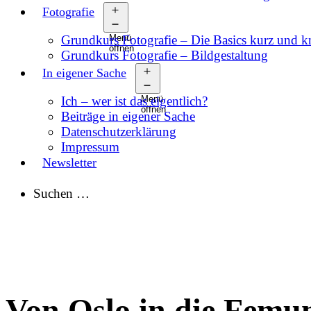
Fotografie
Grundkurs Fotografie – Die Basics kurz und 
Menü
öffnen
Grundkurs Fotografie – Bildgestaltung
In eigener Sache
Ich – wer ist das eigentlich?
Menü
öffnen
Beiträge in eigener Sache
Datenschutzerklärung
Impressum
Newsletter
Suchen …
Von Oslo in die Femu