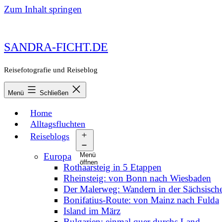
Zum Inhalt springen
SANDRA-FICHT.DE
Reisefotografie und Reiseblog
Menü
Schließen
Home
Alltagsfluchten
Reiseblogs
Europa
Menü
öffnen
Rothaarsteig in 5 Etappen
Rheinsteig: von Bonn nach Wiesbaden
Der Malerweg: Wandern in der Sächsisch
Bonifatius-Route: von Mainz nach Fulda
Island im März
Bulgarien: einmal quer durchs Land