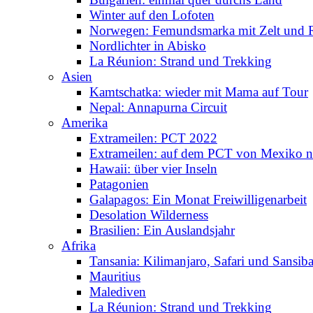
Winter auf den Lofoten
Norwegen: Femundsmarka mit Zelt und 
Nordlichter in Abisko
La Réunion: Strand und Trekking
Asien
Kamtschatka: wieder mit Mama auf Tour
Nepal: Annapurna Circuit
Amerika
Extrameilen: PCT 2022
Extrameilen: auf dem PCT von Mexiko n
Hawaii: über vier Inseln
Patagonien
Galapagos: Ein Monat Freiwilligenarbeit
Desolation Wilderness
Brasilien: Ein Auslandsjahr
Afrika
Tansania: Kilimanjaro, Safari und Sansiba
Mauritius
Malediven
La Réunion: Strand und Trekking