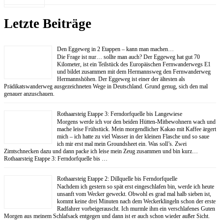
Letzte Beiträge
Den Eggeweg in 2 Etappen – kann man machen…
Die Frage ist nur… sollte man auch? Der Eggeweg hat gut 70
Kilometer, ist ein Teilstück des Europäischen Fernwanderwegs E1
und bildet zusammen mit dem Hermannsweg den Fernwanderweg
Hermannshöhen. Der Eggeweg ist einer der ältesten als
Prädikatswanderweg ausgezeichneten Wege in Deutschland. Grund genug, sich den mal
genauer anzuschauen.
Rothaarsteig Etappe 3: Ferndorfquelle bis Langewiese
Morgens werde ich vor den beiden Hütten-Mitbewohnern wach und
mache leise Frühstück. Mein morgendlicher Kakao mit Kaffee ärgert
mich – ich hatte zu viel Wasser in der kleinen Flasche und so saue
ich mir erst mal mein Groundsheet ein. Was soll’s. Zwei
Zimtschnecken dazu und dann packe ich leise mein Zeug zusammen und bin kurz…
Rothaarsteig Etappe 3: Ferndorfquelle bis …
Rothaarsteig Etappe 2: Dillquelle bis Ferndorfquelle
Nachdem ich gestern so spät erst eingeschlafen bin, werde ich heute
unsanft vom Wecker geweckt. Obwohl es grad mal halb sieben ist,
kommt keine drei Minuten nach dem Weckerklingeln schon der erste
Radfahrer vorbeigerauscht. Ich murmle ihm ein verschlafenes Guten
Morgen aus meinem Schlafsack entgegen und dann ist er auch schon wieder außer Sicht.