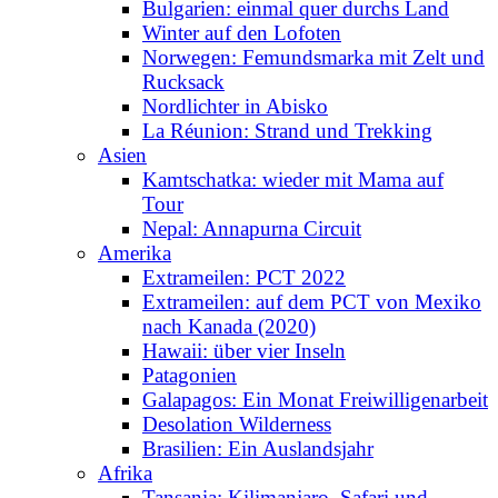
Bulgarien: einmal quer durchs Land
Winter auf den Lofoten
Norwegen: Femundsmarka mit Zelt und
Rucksack
Nordlichter in Abisko
La Réunion: Strand und Trekking
Asien
Kamtschatka: wieder mit Mama auf
Tour
Nepal: Annapurna Circuit
Amerika
Extrameilen: PCT 2022
Extrameilen: auf dem PCT von Mexiko
nach Kanada (2020)
Hawaii: über vier Inseln
Patagonien
Galapagos: Ein Monat Freiwilligenarbeit
Desolation Wilderness
Brasilien: Ein Auslandsjahr
Afrika
Tansania: Kilimanjaro, Safari und