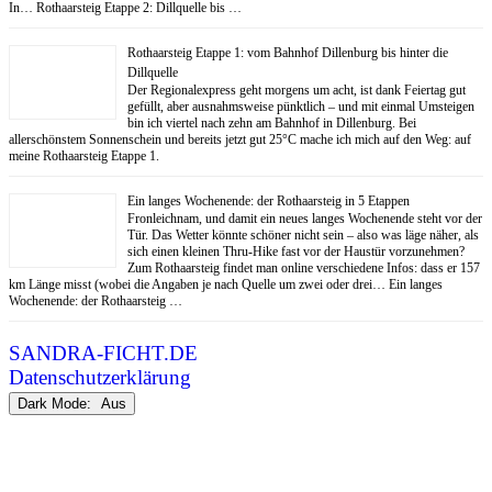
In… Rothaarsteig Etappe 2: Dillquelle bis …
Rothaarsteig Etappe 1: vom Bahnhof Dillenburg bis hinter die
Dillquelle
Der Regionalexpress geht morgens um acht, ist dank Feiertag gut
gefüllt, aber ausnahmsweise pünktlich – und mit einmal Umsteigen
bin ich viertel nach zehn am Bahnhof in Dillenburg. Bei
allerschönstem Sonnenschein und bereits jetzt gut 25°C mache ich mich auf den Weg: auf
meine Rothaarsteig Etappe 1.
Ein langes Wochenende: der Rothaarsteig in 5 Etappen
Fronleichnam, und damit ein neues langes Wochenende steht vor der
Tür. Das Wetter könnte schöner nicht sein – also was läge näher, als
sich einen kleinen Thru-Hike fast vor der Haustür vorzunehmen?
Zum Rothaarsteig findet man online verschiedene Infos: dass er 157
km Länge misst (wobei die Angaben je nach Quelle um zwei oder drei… Ein langes
Wochenende: der Rothaarsteig …
SANDRA-FICHT.DE
Datenschutzerklärung
Dark Mode: