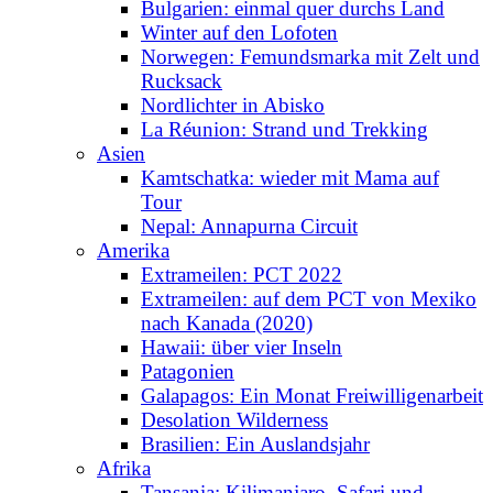
Bulgarien: einmal quer durchs Land
Winter auf den Lofoten
Norwegen: Femundsmarka mit Zelt und
Rucksack
Nordlichter in Abisko
La Réunion: Strand und Trekking
Asien
Kamtschatka: wieder mit Mama auf
Tour
Nepal: Annapurna Circuit
Amerika
Extrameilen: PCT 2022
Extrameilen: auf dem PCT von Mexiko
nach Kanada (2020)
Hawaii: über vier Inseln
Patagonien
Galapagos: Ein Monat Freiwilligenarbeit
Desolation Wilderness
Brasilien: Ein Auslandsjahr
Afrika
Tansania: Kilimanjaro, Safari und