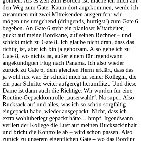
gönnen. Als es Zeit zum Borden ist, mache ich mich auf
den Weg zum Gate. Kaum dort angekommen, werde ich
zusammen mit zwei Mitreisenden ausgerufen: wir
mögen uns umgehend (dringends, hurtigst!) zum Gate 6
begeben. An Gate 6 steht ein planloser Mitarbeiter,
guckt auf meine Bordkarte, auf seinen Rechner – und
schickt mich zu Gate 8. Ich glaube nicht dran, dass das
richtig ist, aber ich bin ja gehorsam. Also gehe ich zu
Gate 8, wo nichts ist, außer einem für irgendwann
angekündigten Flug nach Panama. Ich also wieder
zurück zu Gate 6, dem gleichen Herrn erklärt, dass das
ja wohl nix war. Er schickt mich zu seiner Kollegin, die
ein paar Schritte weiter aufgeregt herumflitzt. Und diese
Dame ist dann auch die Richtige. Wir wurden für eine
Routine-Gepäckkontrolle „auserwählt“. Na super.
Also
Rucksack auf und alles, was ich so schön sorgfältig
eingepackt habe, wieder ausgepackt. Nicht, dass ich
extra wohlüberlegt gepackt hätte… hmpf. Irgendwann
verliert der Kollege die Lust auf meinen Rucksackinhalt
und bricht die Kontrolle ab – wird schon passen. Also
zurück zu unserem eigentlichen Gate – wo das Bording