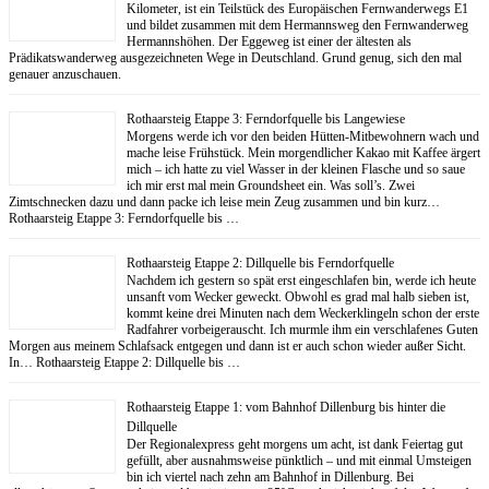
Kilometer, ist ein Teilstück des Europäischen Fernwanderwegs E1
und bildet zusammen mit dem Hermannsweg den Fernwanderweg
Hermannshöhen. Der Eggeweg ist einer der ältesten als
Prädikatswanderweg ausgezeichneten Wege in Deutschland. Grund genug, sich den mal
genauer anzuschauen.
Rothaarsteig Etappe 3: Ferndorfquelle bis Langewiese
Morgens werde ich vor den beiden Hütten-Mitbewohnern wach und
mache leise Frühstück. Mein morgendlicher Kakao mit Kaffee ärgert
mich – ich hatte zu viel Wasser in der kleinen Flasche und so saue
ich mir erst mal mein Groundsheet ein. Was soll’s. Zwei
Zimtschnecken dazu und dann packe ich leise mein Zeug zusammen und bin kurz…
Rothaarsteig Etappe 3: Ferndorfquelle bis …
Rothaarsteig Etappe 2: Dillquelle bis Ferndorfquelle
Nachdem ich gestern so spät erst eingeschlafen bin, werde ich heute
unsanft vom Wecker geweckt. Obwohl es grad mal halb sieben ist,
kommt keine drei Minuten nach dem Weckerklingeln schon der erste
Radfahrer vorbeigerauscht. Ich murmle ihm ein verschlafenes Guten
Morgen aus meinem Schlafsack entgegen und dann ist er auch schon wieder außer Sicht.
In… Rothaarsteig Etappe 2: Dillquelle bis …
Rothaarsteig Etappe 1: vom Bahnhof Dillenburg bis hinter die
Dillquelle
Der Regionalexpress geht morgens um acht, ist dank Feiertag gut
gefüllt, aber ausnahmsweise pünktlich – und mit einmal Umsteigen
bin ich viertel nach zehn am Bahnhof in Dillenburg. Bei