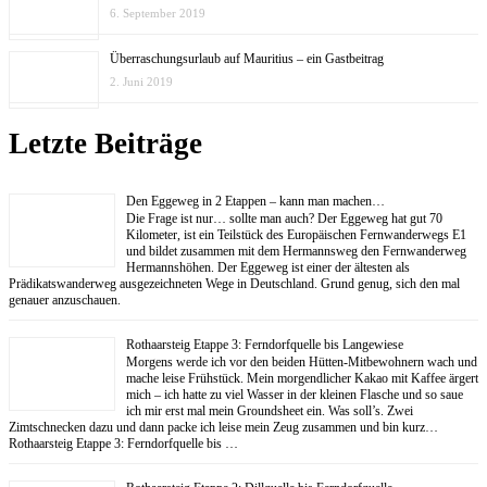
6. September 2019
Überraschungsurlaub auf Mauritius – ein Gastbeitrag
2. Juni 2019
Letzte Beiträge
Den Eggeweg in 2 Etappen – kann man machen…
Die Frage ist nur… sollte man auch? Der Eggeweg hat gut 70
Kilometer, ist ein Teilstück des Europäischen Fernwanderwegs E1
und bildet zusammen mit dem Hermannsweg den Fernwanderweg
Hermannshöhen. Der Eggeweg ist einer der ältesten als
Prädikatswanderweg ausgezeichneten Wege in Deutschland. Grund genug, sich den mal
genauer anzuschauen.
Rothaarsteig Etappe 3: Ferndorfquelle bis Langewiese
Morgens werde ich vor den beiden Hütten-Mitbewohnern wach und
mache leise Frühstück. Mein morgendlicher Kakao mit Kaffee ärgert
mich – ich hatte zu viel Wasser in der kleinen Flasche und so saue
ich mir erst mal mein Groundsheet ein. Was soll’s. Zwei
Zimtschnecken dazu und dann packe ich leise mein Zeug zusammen und bin kurz…
Rothaarsteig Etappe 3: Ferndorfquelle bis …