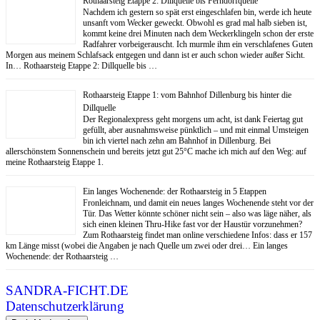
Rothaarsteig Etappe 2: Dillquelle bis Ferndorfquelle
Nachdem ich gestern so spät erst eingeschlafen bin, werde ich heute
unsanft vom Wecker geweckt. Obwohl es grad mal halb sieben ist,
kommt keine drei Minuten nach dem Weckerklingeln schon der erste
Radfahrer vorbeigerauscht. Ich murmle ihm ein verschlafenes Guten
Morgen aus meinem Schlafsack entgegen und dann ist er auch schon wieder außer Sicht.
In… Rothaarsteig Etappe 2: Dillquelle bis …
Rothaarsteig Etappe 1: vom Bahnhof Dillenburg bis hinter die
Dillquelle
Der Regionalexpress geht morgens um acht, ist dank Feiertag gut
gefüllt, aber ausnahmsweise pünktlich – und mit einmal Umsteigen
bin ich viertel nach zehn am Bahnhof in Dillenburg. Bei
allerschönstem Sonnenschein und bereits jetzt gut 25°C mache ich mich auf den Weg: auf
meine Rothaarsteig Etappe 1.
Ein langes Wochenende: der Rothaarsteig in 5 Etappen
Fronleichnam, und damit ein neues langes Wochenende steht vor der
Tür. Das Wetter könnte schöner nicht sein – also was läge näher, als
sich einen kleinen Thru-Hike fast vor der Haustür vorzunehmen?
Zum Rothaarsteig findet man online verschiedene Infos: dass er 157
km Länge misst (wobei die Angaben je nach Quelle um zwei oder drei… Ein langes
Wochenende: der Rothaarsteig …
SANDRA-FICHT.DE
Datenschutzerklärung