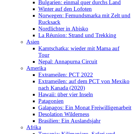
Bulgarien: einmal quer durchs Land
Winter auf den Lofoten
Norwegen: Femundsmarka mit Zelt und
Rucksack
Nordlichter in Abisko
La Réunion: Strand und Trekking
Asien
Kamtschatka: wieder mit Mama auf
Tour
Nepal: Annapurna Circuit
Amerika
Extrameilen: PCT 2022
Extrameilen: auf dem PCT von Mexiko
nach Kanada (2020)
Hawaii: über vier Inseln
Patagonien
Galapagos: Ein Monat Freiwilligenarbeit
Desolation Wilderness
Brasilien: Ein Auslandsjahr
Afrika
Tansania: Kilimanjaro, Safari und