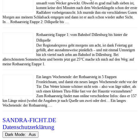
unsanft vom Wecker geweckt. Obwohl es grad mal halb sieben ist,
kommt keine drei Minuten nach dem Weckerklingeln schon der erste
Radfahrer vorbeigerauscht. Ich murmle ihm ein verschlafenes Guten
Morgen aus meinem Schlafsack entgegen und dann ist er auch schon wieder außer Sicht.
In… Rothaarsteig Etappe 2: Dillquelle bis …
Rothaarsteig Etappe 1: vom Bahnhof Dillenburg bis hinter die
Dillquelle
Der Regionalexpress geht morgens um acht, ist dank Feiertag gut
gefüllt, aber ausnahmsweise pünktlich – und mit einmal Umsteigen
bin ich viertel nach zehn am Bahnhof in Dillenburg. Bei
allerschönstem Sonnenschein und bereits jetzt gut 25°C mache ich mich auf den Weg: auf
meine Rothaarsteig Etappe 1.
Ein langes Wochenende: der Rothaarsteig in 5 Etappen
Fronleichnam, und damit ein neues langes Wochenende steht vor der
Tür. Das Wetter könnte schöner nicht sein – also was läge näher, als
sich einen kleinen Thru-Hike fast vor der Haustür vorzunehmen?
Zum Rothaarsteig findet man online verschiedene Infos: dass er 157
km Länge misst (wobei die Angaben je nach Quelle um zwei oder drei… Ein langes
Wochenende: der Rothaarsteig …
SANDRA-FICHT.DE
Datenschutzerklärung
Dark Mode: