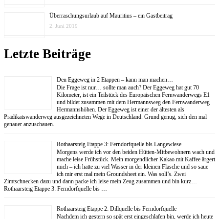
Überraschungsurlaub auf Mauritius – ein Gastbeitrag
2. Juni 2019
Letzte Beiträge
Den Eggeweg in 2 Etappen – kann man machen…
Die Frage ist nur… sollte man auch? Der Eggeweg hat gut 70
Kilometer, ist ein Teilstück des Europäischen Fernwanderwegs E1
und bildet zusammen mit dem Hermannsweg den Fernwanderweg
Hermannshöhen. Der Eggeweg ist einer der ältesten als
Prädikatswanderweg ausgezeichneten Wege in Deutschland. Grund genug, sich den mal
genauer anzuschauen.
Rothaarsteig Etappe 3: Ferndorfquelle bis Langewiese
Morgens werde ich vor den beiden Hütten-Mitbewohnern wach und
mache leise Frühstück. Mein morgendlicher Kakao mit Kaffee ärgert
mich – ich hatte zu viel Wasser in der kleinen Flasche und so saue
ich mir erst mal mein Groundsheet ein. Was soll’s. Zwei
Zimtschnecken dazu und dann packe ich leise mein Zeug zusammen und bin kurz…
Rothaarsteig Etappe 3: Ferndorfquelle bis …
Rothaarsteig Etappe 2: Dillquelle bis Ferndorfquelle
Nachdem ich gestern so spät erst eingeschlafen bin, werde ich heute