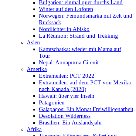
Bulgarien: einmal quer durchs Land
Winter auf den Lofoten
Norwegen: Femundsmarka mit Zelt und
Rucksack
Nordlichter in Abisko
La Réunion: Strand und Trekking
Asien
Kamtschatka: wieder mit Mama auf
Tour
Nepal: Annapurna Circuit
Amerika
Extrameilen: PCT 2022
Extrameilen: auf dem PCT von Mexiko
nach Kanada (2020)
Hawaii: über vier Inseln
Patagonien
Galapagos: Ein Monat Freiwilligenarbeit
Desolation Wilderness
Brasilien: Ein Auslandsjahr
Afrika
Tansania: Kilimanjaro, Safari und