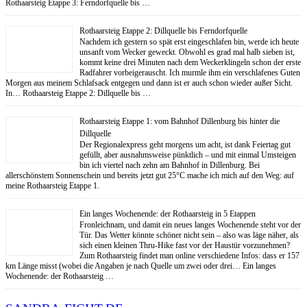
Rothaarsteig Etappe 3: Ferndorfquelle bis …
Rothaarsteig Etappe 2: Dillquelle bis Ferndorfquelle
Nachdem ich gestern so spät erst eingeschlafen bin, werde ich heute
unsanft vom Wecker geweckt. Obwohl es grad mal halb sieben ist,
kommt keine drei Minuten nach dem Weckerklingeln schon der erste
Radfahrer vorbeigerauscht. Ich murmle ihm ein verschlafenes Guten
Morgen aus meinem Schlafsack entgegen und dann ist er auch schon wieder außer Sicht.
In… Rothaarsteig Etappe 2: Dillquelle bis …
Rothaarsteig Etappe 1: vom Bahnhof Dillenburg bis hinter die
Dillquelle
Der Regionalexpress geht morgens um acht, ist dank Feiertag gut
gefüllt, aber ausnahmsweise pünktlich – und mit einmal Umsteigen
bin ich viertel nach zehn am Bahnhof in Dillenburg. Bei
allerschönstem Sonnenschein und bereits jetzt gut 25°C mache ich mich auf den Weg: auf
meine Rothaarsteig Etappe 1.
Ein langes Wochenende: der Rothaarsteig in 5 Etappen
Fronleichnam, und damit ein neues langes Wochenende steht vor der
Tür. Das Wetter könnte schöner nicht sein – also was läge näher, als
sich einen kleinen Thru-Hike fast vor der Haustür vorzunehmen?
Zum Rothaarsteig findet man online verschiedene Infos: dass er 157
km Länge misst (wobei die Angaben je nach Quelle um zwei oder drei… Ein langes
Wochenende: der Rothaarsteig …