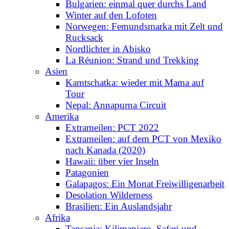
Bulgarien: einmal quer durchs Land
Winter auf den Lofoten
Norwegen: Femundsmarka mit Zelt und
Rucksack
Nordlichter in Abisko
La Réunion: Strand und Trekking
Asien
Kamtschatka: wieder mit Mama auf
Tour
Nepal: Annapurna Circuit
Amerika
Extrameilen: PCT 2022
Extrameilen: auf dem PCT von Mexiko
nach Kanada (2020)
Hawaii: über vier Inseln
Patagonien
Galapagos: Ein Monat Freiwilligenarbeit
Desolation Wilderness
Brasilien: Ein Auslandsjahr
Afrika
Tansania: Kilimanjaro, Safari und