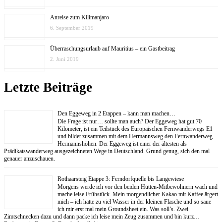
Anreise zum Kilimanjaro
6. September 2019
Überraschungsurlaub auf Mauritius – ein Gastbeitrag
2. Juni 2019
Letzte Beiträge
Den Eggeweg in 2 Etappen – kann man machen…
Die Frage ist nur… sollte man auch? Der Eggeweg hat gut 70
Kilometer, ist ein Teilstück des Europäischen Fernwanderwegs E1
und bildet zusammen mit dem Hermannsweg den Fernwanderweg
Hermannshöhen. Der Eggeweg ist einer der ältesten als
Prädikatswanderweg ausgezeichneten Wege in Deutschland. Grund genug, sich den mal
genauer anzuschauen.
Rothaarsteig Etappe 3: Ferndorfquelle bis Langewiese
Morgens werde ich vor den beiden Hütten-Mitbewohnern wach und
mache leise Frühstück. Mein morgendlicher Kakao mit Kaffee ärgert
mich – ich hatte zu viel Wasser in der kleinen Flasche und so saue
ich mir erst mal mein Groundsheet ein. Was soll’s. Zwei
Zimtschnecken dazu und dann packe ich leise mein Zeug zusammen und bin kurz…