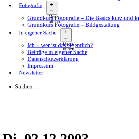
Fotografie
Grundkurs Fotografie – Die Basics kurz und 
Menü
öffnen
Grundkurs Fotografie – Bildgestaltung
In eigener Sache
Ich – wer ist das eigentlich?
Menü
öffnen
Beiträge in eigener Sache
Datenschutzerklärung
Impressum
Newsletter
Suchen …
Di, 02.12.2003