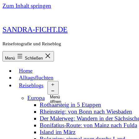
Zum Inhalt springen
SANDRA-FICHT.DE
Reisefotografie und Reiseblog
Menü
Schließen
Home
Alltagsfluchten
Reiseblogs
Europa
Menü
öffnen
Rothaarsteig in 5 Etappen
Rheinsteig: von Bonn nach Wiesbaden
Der Malerweg: Wandern in der Sächsisch
Bonifatius-Route: von Mainz nach Fulda
Island im März
Bulgarien: einmal quer durchs Land