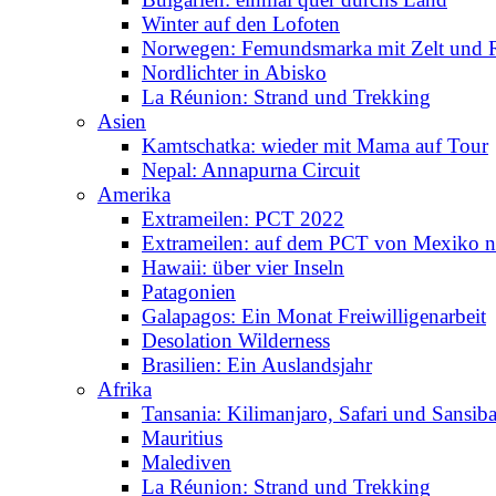
Winter auf den Lofoten
Norwegen: Femundsmarka mit Zelt und 
Nordlichter in Abisko
La Réunion: Strand und Trekking
Asien
Kamtschatka: wieder mit Mama auf Tour
Nepal: Annapurna Circuit
Amerika
Extrameilen: PCT 2022
Extrameilen: auf dem PCT von Mexiko n
Hawaii: über vier Inseln
Patagonien
Galapagos: Ein Monat Freiwilligenarbeit
Desolation Wilderness
Brasilien: Ein Auslandsjahr
Afrika
Tansania: Kilimanjaro, Safari und Sansiba
Mauritius
Malediven
La Réunion: Strand und Trekking