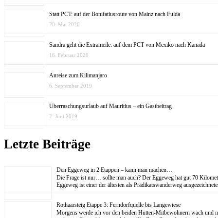
Statt PCT: auf der Bonifatiusroute von Mainz nach Fulda
20. Mai 2020
Sandra geht die Extrameile: auf dem PCT von Mexiko nach Kanada
16. Februar 2020
Anreise zum Kilimanjaro
6. September 2019
Überraschungsurlaub auf Mauritius – ein Gastbeitrag
2. Juni 2019
Letzte Beiträge
Den Eggeweg in 2 Etappen – kann man machen…
Die Frage ist nur… sollte man auch? Der Eggeweg hat gut 70 Kilom
Eggeweg ist einer der ältesten als Prädikatswanderweg ausgezeichne
Rothaarsteig Etappe 3: Ferndorfquelle bis Langewiese
Morgens werde ich vor den beiden Hütten-Mitbewohnern wach und mache