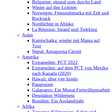
Bulgarien: einmal quer durchs Land
Winter auf den Lofoten
Norwegen: Femundsmarka mit Zelt und
Rucksack
Nordlichter in Abisko
La Réunion: Strand und Trekking
Asien
Kamtschatka: wieder mit Mama auf
Tour
Nepal: Annapurna Circuit
Amerika
Extrameilen: PCT 2022
Extrameilen: auf dem PCT von Mexiko
nach Kanada (2020)
Hawaii: über vier Inseln
Patagonien
Galapagos: Ein Monat Freiwilligenarbeit
Desolation Wilderness
Brasilien: Ein Auslandsjahr
Afrika
Tansania: Kilimanjaro, Safari und