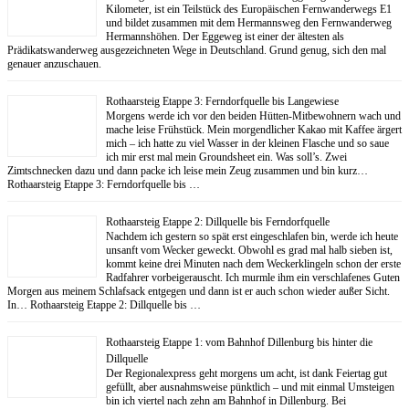
Kilometer, ist ein Teilstück des Europäischen Fernwanderwegs E1
und bildet zusammen mit dem Hermannsweg den Fernwanderweg
Hermannshöhen. Der Eggeweg ist einer der ältesten als
Prädikatswanderweg ausgezeichneten Wege in Deutschland. Grund genug, sich den mal
genauer anzuschauen.
Rothaarsteig Etappe 3: Ferndorfquelle bis Langewiese
Morgens werde ich vor den beiden Hütten-Mitbewohnern wach und
mache leise Frühstück. Mein morgendlicher Kakao mit Kaffee ärgert
mich – ich hatte zu viel Wasser in der kleinen Flasche und so saue
ich mir erst mal mein Groundsheet ein. Was soll’s. Zwei
Zimtschnecken dazu und dann packe ich leise mein Zeug zusammen und bin kurz…
Rothaarsteig Etappe 3: Ferndorfquelle bis …
Rothaarsteig Etappe 2: Dillquelle bis Ferndorfquelle
Nachdem ich gestern so spät erst eingeschlafen bin, werde ich heute
unsanft vom Wecker geweckt. Obwohl es grad mal halb sieben ist,
kommt keine drei Minuten nach dem Weckerklingeln schon der erste
Radfahrer vorbeigerauscht. Ich murmle ihm ein verschlafenes Guten
Morgen aus meinem Schlafsack entgegen und dann ist er auch schon wieder außer Sicht.
In… Rothaarsteig Etappe 2: Dillquelle bis …
Rothaarsteig Etappe 1: vom Bahnhof Dillenburg bis hinter die
Dillquelle
Der Regionalexpress geht morgens um acht, ist dank Feiertag gut
gefüllt, aber ausnahmsweise pünktlich – und mit einmal Umsteigen
bin ich viertel nach zehn am Bahnhof in Dillenburg. Bei