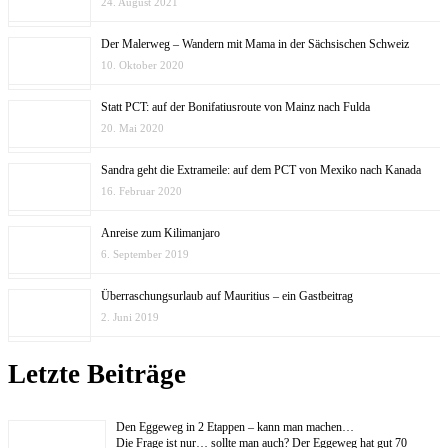
24. August 2021
Der Malerweg – Wandern mit Mama in der Sächsischen Schweiz
10. Oktober 2020
Statt PCT: auf der Bonifatiusroute von Mainz nach Fulda
20. Mai 2020
Sandra geht die Extrameile: auf dem PCT von Mexiko nach Kanada
16. Februar 2020
Anreise zum Kilimanjaro
6. September 2019
Überraschungsurlaub auf Mauritius – ein Gastbeitrag
2. Juni 2019
Letzte Beiträge
Den Eggeweg in 2 Etappen – kann man machen…
Die Frage ist nur… sollte man auch? Der Eggeweg hat gut 70