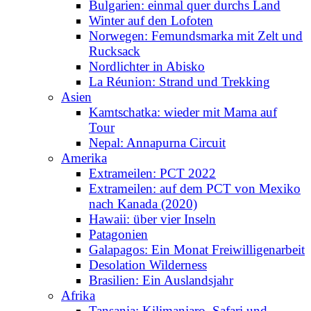
Bulgarien: einmal quer durchs Land
Winter auf den Lofoten
Norwegen: Femundsmarka mit Zelt und
Rucksack
Nordlichter in Abisko
La Réunion: Strand und Trekking
Asien
Kamtschatka: wieder mit Mama auf
Tour
Nepal: Annapurna Circuit
Amerika
Extrameilen: PCT 2022
Extrameilen: auf dem PCT von Mexiko
nach Kanada (2020)
Hawaii: über vier Inseln
Patagonien
Galapagos: Ein Monat Freiwilligenarbeit
Desolation Wilderness
Brasilien: Ein Auslandsjahr
Afrika
Tansania: Kilimanjaro, Safari und