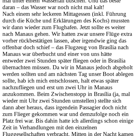
mal unter einem Wasserfall duschen. Und das beste
daran – das Wasser war noch nicht mal kalt!
Nach einem sehr leckeren Mittagessen (inkl. Führung
durch die Küche und Erklärungen des Kochs) mussten
wir dann wieder zum Flughafen. Jetzt sollte es weiter
nach Manaus gehen. Wir hatten zwar unsere Flüge extra
vorher rückbestätigen lassen, aber irgendwie ging das
offenbar doch schief – das Flugzeug von Brasília nach
Manaus war überbucht und einer von uns hätte
entweder zwei Stunden später fliegen oder in Brasília
übernachten müssen. Da wir in Manaus jedoch abgeholt
werden sollten und am nächsten Tag unser Boot ablegen
sollte, hab ich mich entschlossen, halt etwas später
nachzufliegen und erst um zwei Uhr in Manaus
anzukommen. Beim Zwischenstopp in Brasília (ja, mal
wieder mit Uhr zwei Stunden umstellen) stellte sich
dann aber heraus, dass irgendein Passagier doch nicht
zum Flieger gekommen war und demzufolge noch ein
Platz frei war. Bis dahin hatte ich allerdings schon einige
Zeit in Verhandlungen mit den einzelnen
Fluggesellschaften verbracht. Mitten in der Nacht kamen