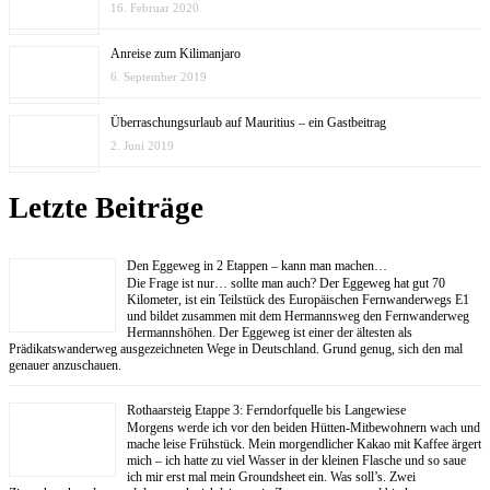
16. Februar 2020
Anreise zum Kilimanjaro
6. September 2019
Überraschungsurlaub auf Mauritius – ein Gastbeitrag
2. Juni 2019
Letzte Beiträge
Den Eggeweg in 2 Etappen – kann man machen…
Die Frage ist nur… sollte man auch? Der Eggeweg hat gut 70
Kilometer, ist ein Teilstück des Europäischen Fernwanderwegs E1
und bildet zusammen mit dem Hermannsweg den Fernwanderweg
Hermannshöhen. Der Eggeweg ist einer der ältesten als
Prädikatswanderweg ausgezeichneten Wege in Deutschland. Grund genug, sich den mal
genauer anzuschauen.
Rothaarsteig Etappe 3: Ferndorfquelle bis Langewiese
Morgens werde ich vor den beiden Hütten-Mitbewohnern wach und
mache leise Frühstück. Mein morgendlicher Kakao mit Kaffee ärgert
mich – ich hatte zu viel Wasser in der kleinen Flasche und so saue
ich mir erst mal mein Groundsheet ein. Was soll’s. Zwei