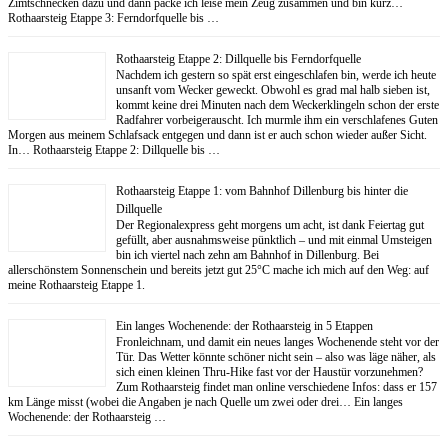
Zimtschnecken dazu und dann packe ich leise mein Zeug zusammen und bin kurz…
Rothaarsteig Etappe 3: Ferndorfquelle bis …
Rothaarsteig Etappe 2: Dillquelle bis Ferndorfquelle
Nachdem ich gestern so spät erst eingeschlafen bin, werde ich heute
unsanft vom Wecker geweckt. Obwohl es grad mal halb sieben ist,
kommt keine drei Minuten nach dem Weckerklingeln schon der erste
Radfahrer vorbeigerauscht. Ich murmle ihm ein verschlafenes Guten
Morgen aus meinem Schlafsack entgegen und dann ist er auch schon wieder außer Sicht.
In… Rothaarsteig Etappe 2: Dillquelle bis …
Rothaarsteig Etappe 1: vom Bahnhof Dillenburg bis hinter die
Dillquelle
Der Regionalexpress geht morgens um acht, ist dank Feiertag gut
gefüllt, aber ausnahmsweise pünktlich – und mit einmal Umsteigen
bin ich viertel nach zehn am Bahnhof in Dillenburg. Bei
allerschönstem Sonnenschein und bereits jetzt gut 25°C mache ich mich auf den Weg: auf
meine Rothaarsteig Etappe 1.
Ein langes Wochenende: der Rothaarsteig in 5 Etappen
Fronleichnam, und damit ein neues langes Wochenende steht vor der
Tür. Das Wetter könnte schöner nicht sein – also was läge näher, als
sich einen kleinen Thru-Hike fast vor der Haustür vorzunehmen?
Zum Rothaarsteig findet man online verschiedene Infos: dass er 157
km Länge misst (wobei die Angaben je nach Quelle um zwei oder drei… Ein langes
Wochenende: der Rothaarsteig …