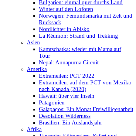
Bulgarien: einmal quer durchs Land
Winter auf den Lofoten
Norwegen: Femundsmarka mit Zelt und
Rucksack
Nordlichter in Abisko
La Réunion: Strand und Trekking
Asien
Kamtschatka: wieder mit Mama auf
Tour
Nepal: Annapurna Circuit
Amerika
Extrameilen: PCT 2022
Extrameilen: auf dem PCT von Mexiko
nach Kanada (2020)
Hawaii: über vier Inseln
Patagonien
Galapagos: Ein Monat Freiwilligenarbeit
Desolation Wilderness
Brasilien: Ein Auslandsjahr
Afrika
Tansania: Kilimanjaro, Safari und