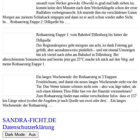
unsanft vom Wecker geweckt. Obwohl es grad mal halb sieben ist,
kommt keine drei Minuten nach dem Weckerklingeln schon der erste
Radfahrer vorbeigerauscht. Ich murmle ihm ein verschlafenes Guten
Morgen aus meinem Schlafsack entgegen und dann ist er auch schon wieder außer Sicht.
In… Rothaarsteig Etappe 2: Dillquelle bis …
Rothaarsteig Etappe 1: vom Bahnhof Dillenburg bis hinter die
Dillquelle
Der Regionalexpress geht morgens um acht, ist dank Feiertag gut
gefüllt, aber ausnahmsweise pünktlich – und mit einmal Umsteigen
bin ich viertel nach zehn am Bahnhof in Dillenburg. Bei
allerschönstem Sonnenschein und bereits jetzt gut 25°C mache ich mich auf den Weg: auf
meine Rothaarsteig Etappe 1.
Ein langes Wochenende: der Rothaarsteig in 5 Etappen
Fronleichnam, und damit ein neues langes Wochenende steht vor der
Tür. Das Wetter könnte schöner nicht sein – also was läge näher, als
sich einen kleinen Thru-Hike fast vor der Haustür vorzunehmen?
Zum Rothaarsteig findet man online verschiedene Infos: dass er 157
km Länge misst (wobei die Angaben je nach Quelle um zwei oder drei… Ein langes
Wochenende: der Rothaarsteig …
SANDRA-FICHT.DE
Datenschutzerklärung
Dark Mode: