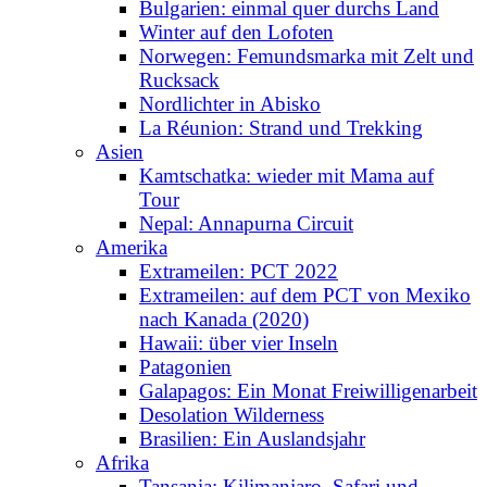
Bulgarien: einmal quer durchs Land
Winter auf den Lofoten
Norwegen: Femundsmarka mit Zelt und
Rucksack
Nordlichter in Abisko
La Réunion: Strand und Trekking
Asien
Kamtschatka: wieder mit Mama auf
Tour
Nepal: Annapurna Circuit
Amerika
Extrameilen: PCT 2022
Extrameilen: auf dem PCT von Mexiko
nach Kanada (2020)
Hawaii: über vier Inseln
Patagonien
Galapagos: Ein Monat Freiwilligenarbeit
Desolation Wilderness
Brasilien: Ein Auslandsjahr
Afrika
Tansania: Kilimanjaro, Safari und