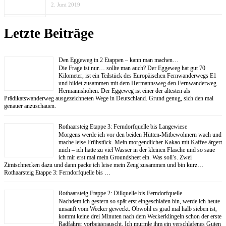
2. Juni 2019
Letzte Beiträge
Den Eggeweg in 2 Etappen – kann man machen…
Die Frage ist nur… sollte man auch? Der Eggeweg hat gut 70
Kilometer, ist ein Teilstück des Europäischen Fernwanderwegs E1
und bildet zusammen mit dem Hermannsweg den Fernwanderweg
Hermannshöhen. Der Eggeweg ist einer der ältesten als
Prädikatswanderweg ausgezeichneten Wege in Deutschland. Grund genug, sich den mal
genauer anzuschauen.
Rothaarsteig Etappe 3: Ferndorfquelle bis Langewiese
Morgens werde ich vor den beiden Hütten-Mitbewohnern wach und
mache leise Frühstück. Mein morgendlicher Kakao mit Kaffee ärgert
mich – ich hatte zu viel Wasser in der kleinen Flasche und so saue
ich mir erst mal mein Groundsheet ein. Was soll’s. Zwei
Zimtschnecken dazu und dann packe ich leise mein Zeug zusammen und bin kurz…
Rothaarsteig Etappe 3: Ferndorfquelle bis …
Rothaarsteig Etappe 2: Dillquelle bis Ferndorfquelle
Nachdem ich gestern so spät erst eingeschlafen bin, werde ich heute
unsanft vom Wecker geweckt. Obwohl es grad mal halb sieben ist,
kommt keine drei Minuten nach dem Weckerklingeln schon der erste
Radfahrer vorbeigerauscht. Ich murmle ihm ein verschlafenes Guten