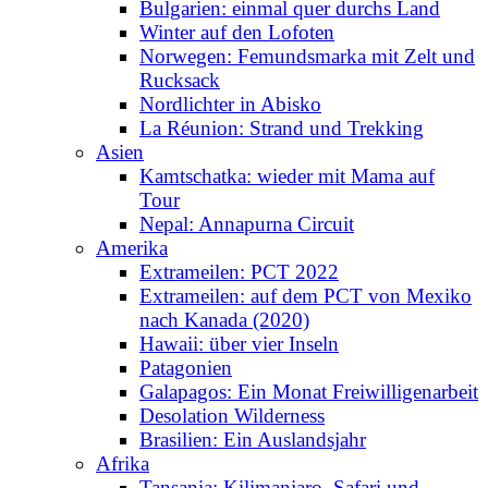
Bulgarien: einmal quer durchs Land
Winter auf den Lofoten
Norwegen: Femundsmarka mit Zelt und
Rucksack
Nordlichter in Abisko
La Réunion: Strand und Trekking
Asien
Kamtschatka: wieder mit Mama auf
Tour
Nepal: Annapurna Circuit
Amerika
Extrameilen: PCT 2022
Extrameilen: auf dem PCT von Mexiko
nach Kanada (2020)
Hawaii: über vier Inseln
Patagonien
Galapagos: Ein Monat Freiwilligenarbeit
Desolation Wilderness
Brasilien: Ein Auslandsjahr
Afrika
Tansania: Kilimanjaro, Safari und