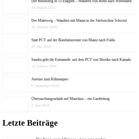
Der Rheinsteig in 15 Etappen – Wandern von Bonn nach Wiesbaden
24. August 2021
Der Malerweg – Wandern mit Mama in der Sächsischen Schweiz
10. Oktober 2020
Statt PCT: auf der Bonifatiusroute von Mainz nach Fulda
20. Mai 2020
Sandra geht die Extrameile: auf dem PCT von Mexiko nach Kanada
16. Februar 2020
Anreise zum Kilimanjaro
6. September 2019
Überraschungsurlaub auf Mauritius – ein Gastbeitrag
2. Juni 2019
Letzte Beiträge