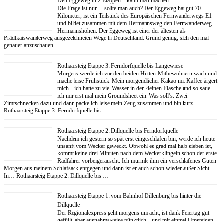
Den Eggeweg in 2 Etappen – kann man machen…
Die Frage ist nur… sollte man auch? Der Eggeweg hat gut 70
Kilometer, ist ein Teilstück des Europäischen Fernwanderwegs E1
und bildet zusammen mit dem Hermannsweg den Fernwanderweg
Hermannshöhen. Der Eggeweg ist einer der ältesten als
Prädikatswanderweg ausgezeichneten Wege in Deutschland. Grund genug, sich den mal
genauer anzuschauen.
Rothaarsteig Etappe 3: Ferndorfquelle bis Langewiese
Morgens werde ich vor den beiden Hütten-Mitbewohnern wach und
mache leise Frühstück. Mein morgendlicher Kakao mit Kaffee ärgert
mich – ich hatte zu viel Wasser in der kleinen Flasche und so saue
ich mir erst mal mein Groundsheet ein. Was soll’s. Zwei
Zimtschnecken dazu und dann packe ich leise mein Zeug zusammen und bin kurz…
Rothaarsteig Etappe 3: Ferndorfquelle bis …
Rothaarsteig Etappe 2: Dillquelle bis Ferndorfquelle
Nachdem ich gestern so spät erst eingeschlafen bin, werde ich heute
unsanft vom Wecker geweckt. Obwohl es grad mal halb sieben ist,
kommt keine drei Minuten nach dem Weckerklingeln schon der erste
Radfahrer vorbeigerauscht. Ich murmle ihm ein verschlafenes Guten
Morgen aus meinem Schlafsack entgegen und dann ist er auch schon wieder außer Sicht.
In… Rothaarsteig Etappe 2: Dillquelle bis …
Rothaarsteig Etappe 1: vom Bahnhof Dillenburg bis hinter die
Dillquelle
Der Regionalexpress geht morgens um acht, ist dank Feiertag gut
gefüllt, aber ausnahmsweise pünktlich – und mit einmal Umsteigen