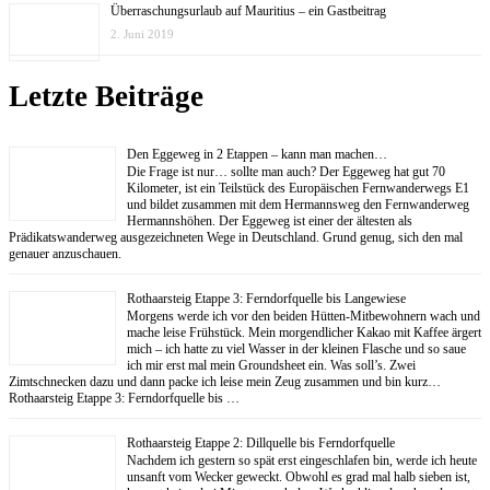
Überraschungsurlaub auf Mauritius – ein Gastbeitrag
2. Juni 2019
Letzte Beiträge
Den Eggeweg in 2 Etappen – kann man machen…
Die Frage ist nur… sollte man auch? Der Eggeweg hat gut 70
Kilometer, ist ein Teilstück des Europäischen Fernwanderwegs E1
und bildet zusammen mit dem Hermannsweg den Fernwanderweg
Hermannshöhen. Der Eggeweg ist einer der ältesten als
Prädikatswanderweg ausgezeichneten Wege in Deutschland. Grund genug, sich den mal
genauer anzuschauen.
Rothaarsteig Etappe 3: Ferndorfquelle bis Langewiese
Morgens werde ich vor den beiden Hütten-Mitbewohnern wach und
mache leise Frühstück. Mein morgendlicher Kakao mit Kaffee ärgert
mich – ich hatte zu viel Wasser in der kleinen Flasche und so saue
ich mir erst mal mein Groundsheet ein. Was soll’s. Zwei
Zimtschnecken dazu und dann packe ich leise mein Zeug zusammen und bin kurz…
Rothaarsteig Etappe 3: Ferndorfquelle bis …
Rothaarsteig Etappe 2: Dillquelle bis Ferndorfquelle
Nachdem ich gestern so spät erst eingeschlafen bin, werde ich heute
unsanft vom Wecker geweckt. Obwohl es grad mal halb sieben ist,