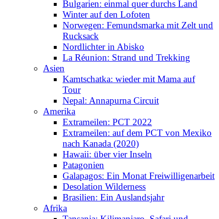
Bulgarien: einmal quer durchs Land
Winter auf den Lofoten
Norwegen: Femundsmarka mit Zelt und
Rucksack
Nordlichter in Abisko
La Réunion: Strand und Trekking
Asien
Kamtschatka: wieder mit Mama auf
Tour
Nepal: Annapurna Circuit
Amerika
Extrameilen: PCT 2022
Extrameilen: auf dem PCT von Mexiko
nach Kanada (2020)
Hawaii: über vier Inseln
Patagonien
Galapagos: Ein Monat Freiwilligenarbeit
Desolation Wilderness
Brasilien: Ein Auslandsjahr
Afrika
Tansania: Kilimanjaro, Safari und