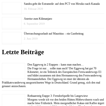
Sandra geht die Extrameile: auf dem PCT von Mexiko nach Kanada
16. Februar 2020
Anreise zum Kilimanjaro
6. September 2019
Überraschungsurlaub auf Mauritius – ein Gastbeitrag
2. Juni 2019
Letzte Beiträge
Den Eggeweg in 2 Etappen – kann man machen…
Die Frage ist nur… sollte man auch? Der Eggeweg hat gut 70
Kilometer, ist ein Teilstück des Europäischen Fernwanderwegs E1
und bildet zusammen mit dem Hermannsweg den Fernwanderweg
Hermannshöhen. Der Eggeweg ist einer der ältesten als
Prädikatswanderweg ausgezeichneten Wege in Deutschland. Grund genug, sich den mal
genauer anzuschauen.
Rothaarsteig Etappe 3: Ferndorfquelle bis Langewiese
Morgens werde ich vor den beiden Hütten-Mitbewohnern wach und
mache leise Frühstück. Mein morgendlicher Kakao mit Kaffee ärgert