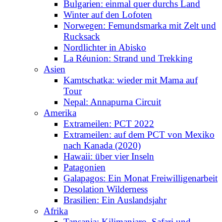
Bulgarien: einmal quer durchs Land
Winter auf den Lofoten
Norwegen: Femundsmarka mit Zelt und
Rucksack
Nordlichter in Abisko
La Réunion: Strand und Trekking
Asien
Kamtschatka: wieder mit Mama auf
Tour
Nepal: Annapurna Circuit
Amerika
Extrameilen: PCT 2022
Extrameilen: auf dem PCT von Mexiko
nach Kanada (2020)
Hawaii: über vier Inseln
Patagonien
Galapagos: Ein Monat Freiwilligenarbeit
Desolation Wilderness
Brasilien: Ein Auslandsjahr
Afrika
Tansania: Kilimanjaro, Safari und