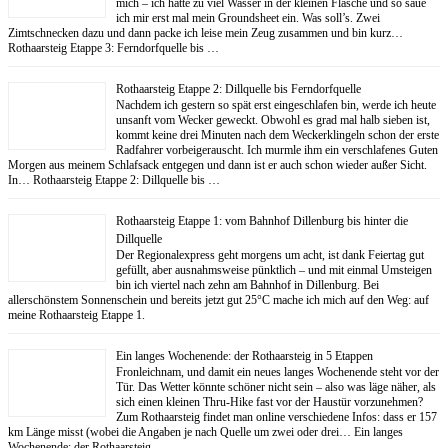
mich – ich hatte zu viel Wasser in der kleinen Flasche und so saue
ich mir erst mal mein Groundsheet ein. Was soll’s. Zwei
Zimtschnecken dazu und dann packe ich leise mein Zeug zusammen und bin kurz…
Rothaarsteig Etappe 3: Ferndorfquelle bis …
Rothaarsteig Etappe 2: Dillquelle bis Ferndorfquelle
Nachdem ich gestern so spät erst eingeschlafen bin, werde ich heute
unsanft vom Wecker geweckt. Obwohl es grad mal halb sieben ist,
kommt keine drei Minuten nach dem Weckerklingeln schon der erste
Radfahrer vorbeigerauscht. Ich murmle ihm ein verschlafenes Guten
Morgen aus meinem Schlafsack entgegen und dann ist er auch schon wieder außer Sicht.
In… Rothaarsteig Etappe 2: Dillquelle bis …
Rothaarsteig Etappe 1: vom Bahnhof Dillenburg bis hinter die
Dillquelle
Der Regionalexpress geht morgens um acht, ist dank Feiertag gut
gefüllt, aber ausnahmsweise pünktlich – und mit einmal Umsteigen
bin ich viertel nach zehn am Bahnhof in Dillenburg. Bei
allerschönstem Sonnenschein und bereits jetzt gut 25°C mache ich mich auf den Weg: auf
meine Rothaarsteig Etappe 1.
Ein langes Wochenende: der Rothaarsteig in 5 Etappen
Fronleichnam, und damit ein neues langes Wochenende steht vor der
Tür. Das Wetter könnte schöner nicht sein – also was läge näher, als
sich einen kleinen Thru-Hike fast vor der Haustür vorzunehmen?
Zum Rothaarsteig findet man online verschiedene Infos: dass er 157
km Länge misst (wobei die Angaben je nach Quelle um zwei oder drei… Ein langes
Wochenende: der Rothaarsteig …