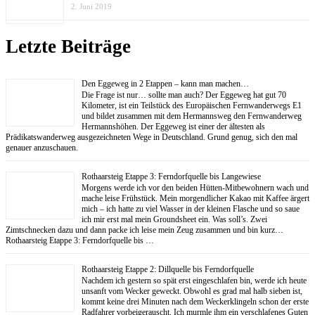
2. Juni 2019
Letzte Beiträge
Den Eggeweg in 2 Etappen – kann man machen…
Die Frage ist nur… sollte man auch? Der Eggeweg hat gut 70
Kilometer, ist ein Teilstück des Europäischen Fernwanderwegs E1
und bildet zusammen mit dem Hermannsweg den Fernwanderweg
Hermannshöhen. Der Eggeweg ist einer der ältesten als
Prädikatswanderweg ausgezeichneten Wege in Deutschland. Grund genug, sich den mal
genauer anzuschauen.
Rothaarsteig Etappe 3: Ferndorfquelle bis Langewiese
Morgens werde ich vor den beiden Hütten-Mitbewohnern wach und
mache leise Frühstück. Mein morgendlicher Kakao mit Kaffee ärgert
mich – ich hatte zu viel Wasser in der kleinen Flasche und so saue
ich mir erst mal mein Groundsheet ein. Was soll’s. Zwei
Zimtschnecken dazu und dann packe ich leise mein Zeug zusammen und bin kurz…
Rothaarsteig Etappe 3: Ferndorfquelle bis …
Rothaarsteig Etappe 2: Dillquelle bis Ferndorfquelle
Nachdem ich gestern so spät erst eingeschlafen bin, werde ich heute
unsanft vom Wecker geweckt. Obwohl es grad mal halb sieben ist,
kommt keine drei Minuten nach dem Weckerklingeln schon der erste
Radfahrer vorbeigerauscht. Ich murmle ihm ein verschlafenes Guten