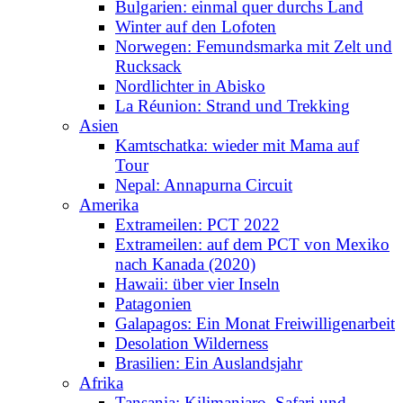
Bulgarien: einmal quer durchs Land
Winter auf den Lofoten
Norwegen: Femundsmarka mit Zelt und
Rucksack
Nordlichter in Abisko
La Réunion: Strand und Trekking
Asien
Kamtschatka: wieder mit Mama auf
Tour
Nepal: Annapurna Circuit
Amerika
Extrameilen: PCT 2022
Extrameilen: auf dem PCT von Mexiko
nach Kanada (2020)
Hawaii: über vier Inseln
Patagonien
Galapagos: Ein Monat Freiwilligenarbeit
Desolation Wilderness
Brasilien: Ein Auslandsjahr
Afrika
Tansania: Kilimanjaro, Safari und