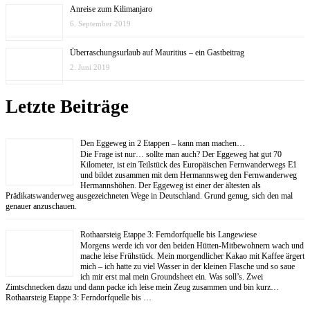
Anreise zum Kilimanjaro
6. September 2019
Überraschungsurlaub auf Mauritius – ein Gastbeitrag
2. Juni 2019
Letzte Beiträge
Den Eggeweg in 2 Etappen – kann man machen…
Die Frage ist nur… sollte man auch? Der Eggeweg hat gut 70
Kilometer, ist ein Teilstück des Europäischen Fernwanderwegs E1
und bildet zusammen mit dem Hermannsweg den Fernwanderweg
Hermannshöhen. Der Eggeweg ist einer der ältesten als
Prädikatswanderweg ausgezeichneten Wege in Deutschland. Grund genug, sich den mal
genauer anzuschauen.
Rothaarsteig Etappe 3: Ferndorfquelle bis Langewiese
Morgens werde ich vor den beiden Hütten-Mitbewohnern wach und
mache leise Frühstück. Mein morgendlicher Kakao mit Kaffee ärgert
mich – ich hatte zu viel Wasser in der kleinen Flasche und so saue
ich mir erst mal mein Groundsheet ein. Was soll’s. Zwei
Zimtschnecken dazu und dann packe ich leise mein Zeug zusammen und bin kurz…
Rothaarsteig Etappe 3: Ferndorfquelle bis …