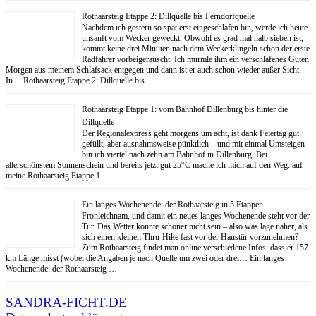
Rothaarsteig Etappe 2: Dillquelle bis Ferndorfquelle
Nachdem ich gestern so spät erst eingeschlafen bin, werde ich heute
unsanft vom Wecker geweckt. Obwohl es grad mal halb sieben ist,
kommt keine drei Minuten nach dem Weckerklingeln schon der erste
Radfahrer vorbeigerauscht. Ich murmle ihm ein verschlafenes Guten
Morgen aus meinem Schlafsack entgegen und dann ist er auch schon wieder außer Sicht.
In… Rothaarsteig Etappe 2: Dillquelle bis …
Rothaarsteig Etappe 1: vom Bahnhof Dillenburg bis hinter die
Dillquelle
Der Regionalexpress geht morgens um acht, ist dank Feiertag gut
gefüllt, aber ausnahmsweise pünktlich – und mit einmal Umsteigen
bin ich viertel nach zehn am Bahnhof in Dillenburg. Bei
allerschönstem Sonnenschein und bereits jetzt gut 25°C mache ich mich auf den Weg: auf
meine Rothaarsteig Etappe 1.
Ein langes Wochenende: der Rothaarsteig in 5 Etappen
Fronleichnam, und damit ein neues langes Wochenende steht vor der
Tür. Das Wetter könnte schöner nicht sein – also was läge näher, als
sich einen kleinen Thru-Hike fast vor der Haustür vorzunehmen?
Zum Rothaarsteig findet man online verschiedene Infos: dass er 157
km Länge misst (wobei die Angaben je nach Quelle um zwei oder drei… Ein langes
Wochenende: der Rothaarsteig …
SANDRA-FICHT.DE