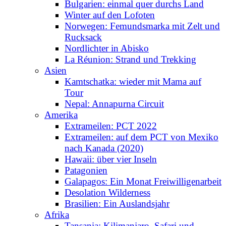
Bulgarien: einmal quer durchs Land
Winter auf den Lofoten
Norwegen: Femundsmarka mit Zelt und
Rucksack
Nordlichter in Abisko
La Réunion: Strand und Trekking
Asien
Kamtschatka: wieder mit Mama auf
Tour
Nepal: Annapurna Circuit
Amerika
Extrameilen: PCT 2022
Extrameilen: auf dem PCT von Mexiko
nach Kanada (2020)
Hawaii: über vier Inseln
Patagonien
Galapagos: Ein Monat Freiwilligenarbeit
Desolation Wilderness
Brasilien: Ein Auslandsjahr
Afrika
Tansania: Kilimanjaro, Safari und