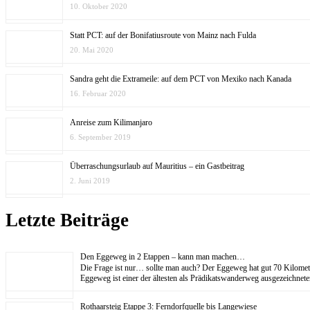
10. Oktober 2020
Statt PCT: auf der Bonifatiusroute von Mainz nach Fulda
20. Mai 2020
Sandra geht die Extrameile: auf dem PCT von Mexiko nach Kanada
16. Februar 2020
Anreise zum Kilimanjaro
6. September 2019
Überraschungsurlaub auf Mauritius – ein Gastbeitrag
2. Juni 2019
Letzte Beiträge
Den Eggeweg in 2 Etappen – kann man machen…
Die Frage ist nur… sollte man auch? Der Eggeweg hat gut 70 Kilom
Eggeweg ist einer der ältesten als Prädikatswanderweg ausgezeichne
Rothaarsteig Etappe 3: Ferndorfquelle bis Langewiese