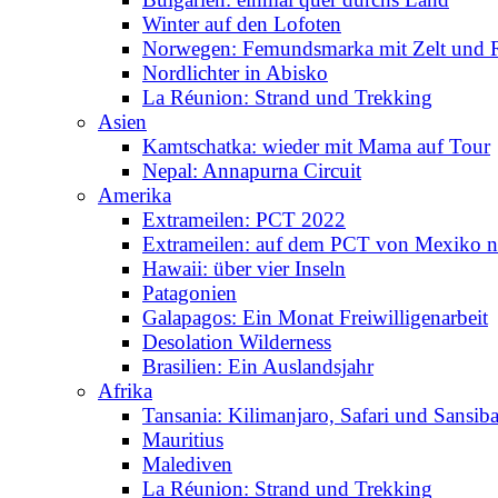
Winter auf den Lofoten
Norwegen: Femundsmarka mit Zelt und 
Nordlichter in Abisko
La Réunion: Strand und Trekking
Asien
Kamtschatka: wieder mit Mama auf Tour
Nepal: Annapurna Circuit
Amerika
Extrameilen: PCT 2022
Extrameilen: auf dem PCT von Mexiko n
Hawaii: über vier Inseln
Patagonien
Galapagos: Ein Monat Freiwilligenarbeit
Desolation Wilderness
Brasilien: Ein Auslandsjahr
Afrika
Tansania: Kilimanjaro, Safari und Sansiba
Mauritius
Malediven
La Réunion: Strand und Trekking