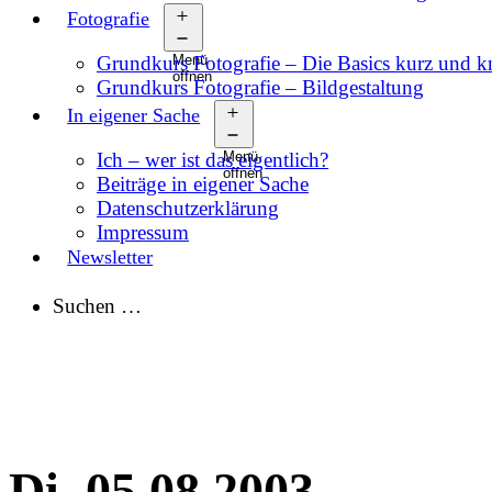
Fotografie
Grundkurs Fotografie – Die Basics kurz und 
Menü
öffnen
Grundkurs Fotografie – Bildgestaltung
In eigener Sache
Ich – wer ist das eigentlich?
Menü
öffnen
Beiträge in eigener Sache
Datenschutzerklärung
Impressum
Newsletter
Suchen …
Di, 05.08.2003