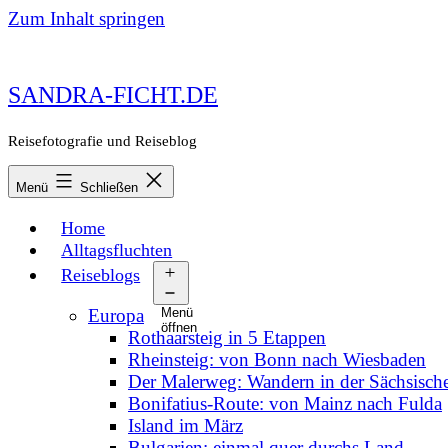
Zum Inhalt springen
SANDRA-FICHT.DE
Reisefotografie und Reiseblog
Menü
Schließen
Home
Alltagsfluchten
Reiseblogs
Europa
Menü
öffnen
Rothaarsteig in 5 Etappen
Rheinsteig: von Bonn nach Wiesbaden
Der Malerweg: Wandern in der Sächsisch
Bonifatius-Route: von Mainz nach Fulda
Island im März
Bulgarien: einmal quer durchs Land