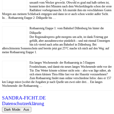
unsanft vom Wecker geweckt. Obwohl es grad mal halb sieben ist,
kommt keine drei Minuten nach dem Weckerklingeln schon der erste
Radfahrer vorbeigerauscht. Ich murmle ihm ein verschlafenes Guten
Morgen aus meinem Schlafsack entgegen und dann ist er auch schon wieder außer Sicht.
In… Rothaarsteig Etappe 2: Dillquelle bis …
Rothaarsteig Etappe 1: vom Bahnhof Dillenburg bis hinter die
Dillquelle
Der Regionalexpress geht morgens um acht, ist dank Feiertag gut
gefüllt, aber ausnahmsweise pünktlich – und mit einmal Umsteigen
bin ich viertel nach zehn am Bahnhof in Dillenburg. Bei
allerschönstem Sonnenschein und bereits jetzt gut 25°C mache ich mich auf den Weg: auf
meine Rothaarsteig Etappe 1.
Ein langes Wochenende: der Rothaarsteig in 5 Etappen
Fronleichnam, und damit ein neues langes Wochenende steht vor der
Tür. Das Wetter könnte schöner nicht sein – also was läge näher, als
sich einen kleinen Thru-Hike fast vor der Haustür vorzunehmen?
Zum Rothaarsteig findet man online verschiedene Infos: dass er 157
km Länge misst (wobei die Angaben je nach Quelle um zwei oder drei… Ein langes
Wochenende: der Rothaarsteig …
SANDRA-FICHT.DE
Datenschutzerklärung
Dark Mode: