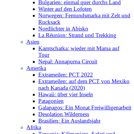
Bulgarien: einmal quer durchs Land
Winter auf den Lofoten
Norwegen: Femundsmarka mit Zelt und
Rucksack
Nordlichter in Abisko
La Réunion: Strand und Trekking
Asien
Kamtschatka: wieder mit Mama auf
Tour
Nepal: Annapurna Circuit
Amerika
Extrameilen: PCT 2022
Extrameilen: auf dem PCT von Mexiko
nach Kanada (2020)
Hawaii: über vier Inseln
Patagonien
Galapagos: Ein Monat Freiwilligenarbeit
Desolation Wilderness
Brasilien: Ein Auslandsjahr
Afrika
Tansania: Kilimanjaro, Safari und