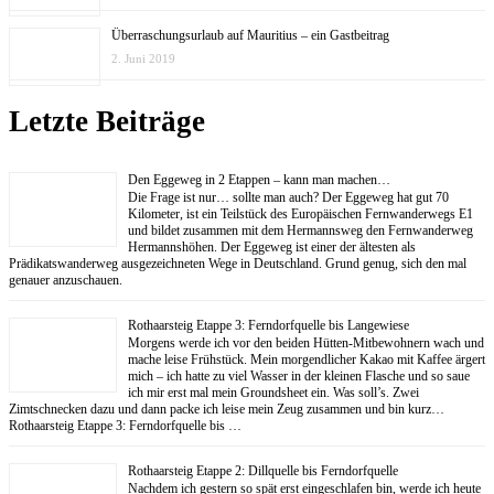
Überraschungsurlaub auf Mauritius – ein Gastbeitrag
2. Juni 2019
Letzte Beiträge
Den Eggeweg in 2 Etappen – kann man machen…
Die Frage ist nur… sollte man auch? Der Eggeweg hat gut 70
Kilometer, ist ein Teilstück des Europäischen Fernwanderwegs E1
und bildet zusammen mit dem Hermannsweg den Fernwanderweg
Hermannshöhen. Der Eggeweg ist einer der ältesten als
Prädikatswanderweg ausgezeichneten Wege in Deutschland. Grund genug, sich den mal
genauer anzuschauen.
Rothaarsteig Etappe 3: Ferndorfquelle bis Langewiese
Morgens werde ich vor den beiden Hütten-Mitbewohnern wach und
mache leise Frühstück. Mein morgendlicher Kakao mit Kaffee ärgert
mich – ich hatte zu viel Wasser in der kleinen Flasche und so saue
ich mir erst mal mein Groundsheet ein. Was soll’s. Zwei
Zimtschnecken dazu und dann packe ich leise mein Zeug zusammen und bin kurz…
Rothaarsteig Etappe 3: Ferndorfquelle bis …
Rothaarsteig Etappe 2: Dillquelle bis Ferndorfquelle
Nachdem ich gestern so spät erst eingeschlafen bin, werde ich heute