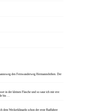
 Hermannsweg den Fernwanderweg Hermannshöhen. Der
r in der kleinen Flasche und so saue ich mir erst
le bis …
ach dem Weckerklingeln schon der erste Radfahrer