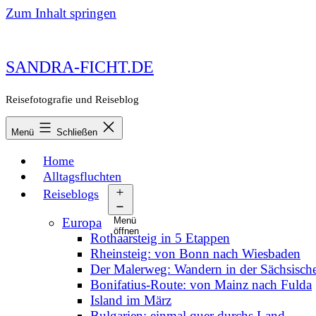
Zum Inhalt springen
SANDRA-FICHT.DE
Reisefotografie und Reiseblog
Menü
Schließen
Home
Alltagsfluchten
Reiseblogs
Europa
Menü
öffnen
Rothaarsteig in 5 Etappen
Rheinsteig: von Bonn nach Wiesbaden
Der Malerweg: Wandern in der Sächsisch
Bonifatius-Route: von Mainz nach Fulda
Island im März
Bulgarien: einmal quer durchs Land