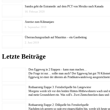
Sandra geht die Extrameile: auf dem PCT von Mexiko nach Kanada
16. Februar 2020
Anreise zum Kilimanjaro
6. September 2019
Überraschungsurlaub auf Mauritius – ein Gastbeitrag
2. Juni 2019
Letzte Beiträge
Den Eggeweg in 2 Etappen – kann man machen…
Die Frage ist nur… sollte man auch? Der Eggeweg hat gut 70 Kilom
Eggeweg ist einer der ältesten als Prädikatswanderweg ausgezeichne
Rothaarsteig Etappe 3: Ferndorfquelle bis Langewiese
Morgens werde ich vor den beiden Hütten-Mitbewohnern wach und mache
mal mein Groundsheet ein. Was soll’s. Zwei Zimtschnecken dazu und
Rothaarsteig Etappe 2: Dillquelle bis Ferndorfquelle
Nachdem ich gestern so spät erst eingeschlafen bin, werde ich heute