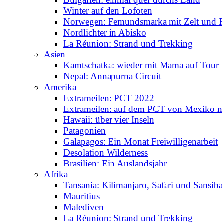
Winter auf den Lofoten
Norwegen: Femundsmarka mit Zelt und 
Nordlichter in Abisko
La Réunion: Strand und Trekking
Asien
Kamtschatka: wieder mit Mama auf Tour
Nepal: Annapurna Circuit
Amerika
Extrameilen: PCT 2022
Extrameilen: auf dem PCT von Mexiko n
Hawaii: über vier Inseln
Patagonien
Galapagos: Ein Monat Freiwilligenarbeit
Desolation Wilderness
Brasilien: Ein Auslandsjahr
Afrika
Tansania: Kilimanjaro, Safari und Sansiba
Mauritius
Malediven
La Réunion: Strand und Trekking