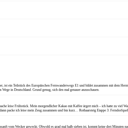
eter, ist ein Teilstück des Europäischen Fernwanderwegs E1 und bildet zusammen mit dem
ten Wege in Deutschland. Grund genug, sich den mal genauer anzuschauen.
 leise Frühstück. Mein morgendlicher Kakao mit Kaffee ärgert mich – ich hatte zu viel Wasse
 dann packe ich leise mein Zeug zusammen und bin kurz… Rothaarsteig Etappe 3: Ferndorfquel
 unsanft vom Wecker geweckt. Obwohl es grad mal halb sieben ist, kommt keine drei Minuten n