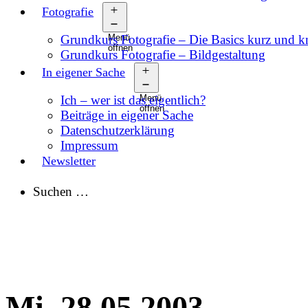
Fotografie
Grundkurs Fotografie – Die Basics kurz und 
Menü
öffnen
Grundkurs Fotografie – Bildgestaltung
In eigener Sache
Ich – wer ist das eigentlich?
Menü
öffnen
Beiträge in eigener Sache
Datenschutzerklärung
Impressum
Newsletter
Suchen …
Mi, 28.05.2003