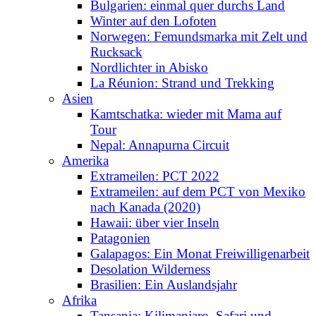
Bulgarien: einmal quer durchs Land
Winter auf den Lofoten
Norwegen: Femundsmarka mit Zelt und
Rucksack
Nordlichter in Abisko
La Réunion: Strand und Trekking
Asien
Kamtschatka: wieder mit Mama auf
Tour
Nepal: Annapurna Circuit
Amerika
Extrameilen: PCT 2022
Extrameilen: auf dem PCT von Mexiko
nach Kanada (2020)
Hawaii: über vier Inseln
Patagonien
Galapagos: Ein Monat Freiwilligenarbeit
Desolation Wilderness
Brasilien: Ein Auslandsjahr
Afrika
Tansania: Kilimanjaro, Safari und