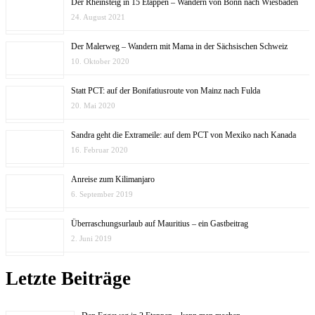
Der Rheinsteig in 15 Etappen – Wandern von Bonn nach Wiesbaden
24. August 2021
Der Malerweg – Wandern mit Mama in der Sächsischen Schweiz
10. Oktober 2020
Statt PCT: auf der Bonifatiusroute von Mainz nach Fulda
20. Mai 2020
Sandra geht die Extrameile: auf dem PCT von Mexiko nach Kanada
16. Februar 2020
Anreise zum Kilimanjaro
6. September 2019
Überraschungsurlaub auf Mauritius – ein Gastbeitrag
2. Juni 2019
Letzte Beiträge