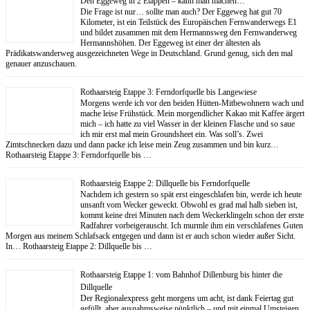
Den Eggeweg in 2 Etappen – kann man machen…
Die Frage ist nur… sollte man auch? Der Eggeweg hat gut 70
Kilometer, ist ein Teilstück des Europäischen Fernwanderwegs E1
und bildet zusammen mit dem Hermannsweg den Fernwanderweg
Hermannshöhen. Der Eggeweg ist einer der ältesten als
Prädikatswanderweg ausgezeichneten Wege in Deutschland. Grund genug, sich den mal
genauer anzuschauen.
Rothaarsteig Etappe 3: Ferndorfquelle bis Langewiese
Morgens werde ich vor den beiden Hütten-Mitbewohnern wach und
mache leise Frühstück. Mein morgendlicher Kakao mit Kaffee ärgert
mich – ich hatte zu viel Wasser in der kleinen Flasche und so saue
ich mir erst mal mein Groundsheet ein. Was soll’s. Zwei
Zimtschnecken dazu und dann packe ich leise mein Zeug zusammen und bin kurz…
Rothaarsteig Etappe 3: Ferndorfquelle bis …
Rothaarsteig Etappe 2: Dillquelle bis Ferndorfquelle
Nachdem ich gestern so spät erst eingeschlafen bin, werde ich heute
unsanft vom Wecker geweckt. Obwohl es grad mal halb sieben ist,
kommt keine drei Minuten nach dem Weckerklingeln schon der erste
Radfahrer vorbeigerauscht. Ich murmle ihm ein verschlafenes Guten
Morgen aus meinem Schlafsack entgegen und dann ist er auch schon wieder außer Sicht.
In… Rothaarsteig Etappe 2: Dillquelle bis …
Rothaarsteig Etappe 1: vom Bahnhof Dillenburg bis hinter die
Dillquelle
Der Regionalexpress geht morgens um acht, ist dank Feiertag gut
gefüllt, aber ausnahmsweise pünktlich – und mit einmal Umsteigen