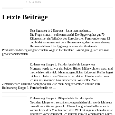
2. Juni 2019
Letzte Beiträge
Den Eggeweg in 2 Etappen – kann man machen…
Die Frage ist nur… sollte man auch? Der Eggeweg hat gut 70
Kilometer, ist ein Teilstück des Europäischen Fernwanderwegs E1
und bildet zusammen mit dem Hermannsweg den Fernwanderweg
Hermannshöhen. Der Eggeweg ist einer der ältesten als
Prädikatswanderweg ausgezeichneten Wege in Deutschland. Grund genug, sich den mal
genauer anzuschauen.
Rothaarsteig Etappe 3: Ferndorfquelle bis Langewiese
Morgens werde ich vor den beiden Hütten-Mitbewohnern wach und
mache leise Frühstück. Mein morgendlicher Kakao mit Kaffee ärgert
mich – ich hatte zu viel Wasser in der kleinen Flasche und so saue
ich mir erst mal mein Groundsheet ein. Was soll’s. Zwei
Zimtschnecken dazu und dann packe ich leise mein Zeug zusammen und bin kurz…
Rothaarsteig Etappe 3: Ferndorfquelle bis …
Rothaarsteig Etappe 2: Dillquelle bis Ferndorfquelle
Nachdem ich gestern so spät erst eingeschlafen bin, werde ich heute
unsanft vom Wecker geweckt. Obwohl es grad mal halb sieben ist,
kommt keine drei Minuten nach dem Weckerklingeln schon der erste
Radfahrer vorbeigerauscht. Ich murmle ihm ein verschlafenes Guten