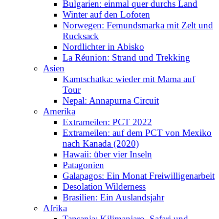
Bulgarien: einmal quer durchs Land
Winter auf den Lofoten
Norwegen: Femundsmarka mit Zelt und
Rucksack
Nordlichter in Abisko
La Réunion: Strand und Trekking
Asien
Kamtschatka: wieder mit Mama auf
Tour
Nepal: Annapurna Circuit
Amerika
Extrameilen: PCT 2022
Extrameilen: auf dem PCT von Mexiko
nach Kanada (2020)
Hawaii: über vier Inseln
Patagonien
Galapagos: Ein Monat Freiwilligenarbeit
Desolation Wilderness
Brasilien: Ein Auslandsjahr
Afrika
Tansania: Kilimanjaro, Safari und