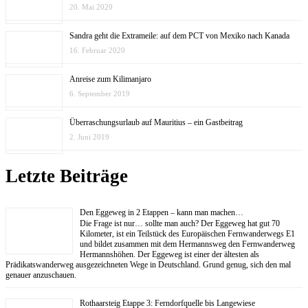
20. Mai 2020
Sandra geht die Extrameile: auf dem PCT von Mexiko nach Kanada
16. Februar 2020
Anreise zum Kilimanjaro
6. September 2019
Überraschungsurlaub auf Mauritius – ein Gastbeitrag
2. Juni 2019
Letzte Beiträge
Den Eggeweg in 2 Etappen – kann man machen…
Die Frage ist nur… sollte man auch? Der Eggeweg hat gut 70
Kilometer, ist ein Teilstück des Europäischen Fernwanderwegs E1
und bildet zusammen mit dem Hermannsweg den Fernwanderweg
Hermannshöhen. Der Eggeweg ist einer der ältesten als
Prädikatswanderweg ausgezeichneten Wege in Deutschland. Grund genug, sich den mal
genauer anzuschauen.
Rothaarsteig Etappe 3: Ferndorfquelle bis Langewiese