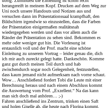
übrig. Zumindest die Einleitung ist schon recht
herangereift in meinem Kopf. Drucken auf dem Weg zur
Uni noch unsere Handouts und Notizen aus und
versuchen dann im Präsentationssaal krampfhaft, den
Bildschirm irgendwie so einzustellen, dass die Farben
der Präsentation einigermaßen realitätsnah
wiedergegeben werden und dass vor allem auch die
Ränder der Präsentation zu sehen sind. Bekommen es
mehr oder weniger gut hin. Die Vorlesung ist
erstaunlich voll und der Prof. macht eine schöne
Einleitung zu unserem Vortrag – leider genau die, dich
ich mir auch zureckt gelegt hatte. Dankeschön. Komme
ganz gut durch meinen Teil durch und hab
zwischendurch sogar noch Gelegenheit, festzustellen,
dass kaum jemand nicht aufmerksam nach vorne schaut.
Wow… Anschließend fordert Tobi die Leute mit einer
Berechnung heraus und nach einem Abschluss kommt
die Auswertung vom Prof. „Exzellent.“ Na das kann
man sich doch mal anhören… ;-)
Fahren anschließend ins Zentrum, trinken einen Saft
und holen Giselle ab, die heute nach Floripa kommt.