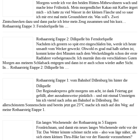
Morgens werde ich vor den beiden Hütten-Mitbewohnern wach und
mache leise Frühstück. Mein morgendlicher Kakao mit Kaffee ärgert
mich – ich hatte zu viel Wasser in der kleinen Flasche und so saue
ich mir erst mal mein Groundsheet ein. Was soll’s. Zwei
Zimtschnecken dazu und dann packe ich leise mein Zeug zusammen und bin kurz…
Rothaarsteig Etappe 3: Ferndorfquelle bis …
Rothaarsteig Etappe 2: Dillquelle bis Ferndorfquelle
Nachdem ich gestern so spät erst eingeschlafen bin, werde ich heute
unsanft vom Wecker geweckt. Obwohl es grad mal halb sieben ist,
kommt keine drei Minuten nach dem Weckerklingeln schon der erste
Radfahrer vorbeigerauscht. Ich murmle ihm ein verschlafenes Guten
Morgen aus meinem Schlafsack entgegen und dann ist er auch schon wieder außer Sicht.
In… Rothaarsteig Etappe 2: Dillquelle bis …
Rothaarsteig Etappe 1: vom Bahnhof Dillenburg bis hinter die
Dillquelle
Der Regionalexpress geht morgens um acht, ist dank Feiertag gut
gefüllt, aber ausnahmsweise pünktlich – und mit einmal Umsteigen
bin ich viertel nach zehn am Bahnhof in Dillenburg. Bei
allerschönstem Sonnenschein und bereits jetzt gut 25°C mache ich mich auf den Weg: auf
meine Rothaarsteig Etappe 1.
Ein langes Wochenende: der Rothaarsteig in 5 Etappen
Fronleichnam, und damit ein neues langes Wochenende steht vor der
Tür. Das Wetter könnte schöner nicht sein – also was läge näher, als
sich einen kleinen Thru-Hike fast vor der Haustür vorzunehmen?