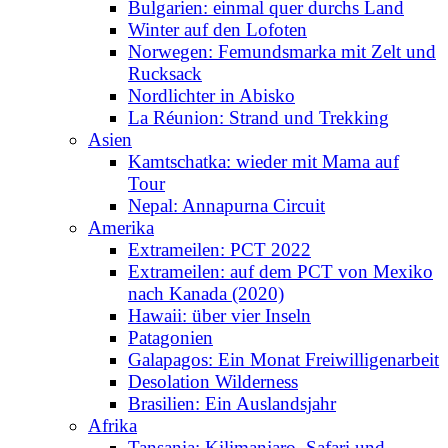
Bulgarien: einmal quer durchs Land
Winter auf den Lofoten
Norwegen: Femundsmarka mit Zelt und
Rucksack
Nordlichter in Abisko
La Réunion: Strand und Trekking
Asien
Kamtschatka: wieder mit Mama auf
Tour
Nepal: Annapurna Circuit
Amerika
Extrameilen: PCT 2022
Extrameilen: auf dem PCT von Mexiko
nach Kanada (2020)
Hawaii: über vier Inseln
Patagonien
Galapagos: Ein Monat Freiwilligenarbeit
Desolation Wilderness
Brasilien: Ein Auslandsjahr
Afrika
Tansania: Kilimanjaro, Safari und