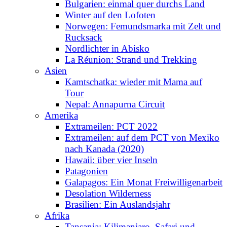
Bulgarien: einmal quer durchs Land
Winter auf den Lofoten
Norwegen: Femundsmarka mit Zelt und
Rucksack
Nordlichter in Abisko
La Réunion: Strand und Trekking
Asien
Kamtschatka: wieder mit Mama auf
Tour
Nepal: Annapurna Circuit
Amerika
Extrameilen: PCT 2022
Extrameilen: auf dem PCT von Mexiko
nach Kanada (2020)
Hawaii: über vier Inseln
Patagonien
Galapagos: Ein Monat Freiwilligenarbeit
Desolation Wilderness
Brasilien: Ein Auslandsjahr
Afrika
Tansania: Kilimanjaro, Safari und