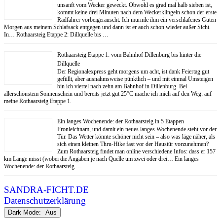
unsanft vom Wecker geweckt. Obwohl es grad mal halb sieben ist,
kommt keine drei Minuten nach dem Weckerklingeln schon der erste
Radfahrer vorbeigerauscht. Ich murmle ihm ein verschlafenes Guten
Morgen aus meinem Schlafsack entgegen und dann ist er auch schon wieder außer Sicht.
In… Rothaarsteig Etappe 2: Dillquelle bis …
Rothaarsteig Etappe 1: vom Bahnhof Dillenburg bis hinter die
Dillquelle
Der Regionalexpress geht morgens um acht, ist dank Feiertag gut
gefüllt, aber ausnahmsweise pünktlich – und mit einmal Umsteigen
bin ich viertel nach zehn am Bahnhof in Dillenburg. Bei
allerschönstem Sonnenschein und bereits jetzt gut 25°C mache ich mich auf den Weg: auf
meine Rothaarsteig Etappe 1.
Ein langes Wochenende: der Rothaarsteig in 5 Etappen
Fronleichnam, und damit ein neues langes Wochenende steht vor der
Tür. Das Wetter könnte schöner nicht sein – also was läge näher, als
sich einen kleinen Thru-Hike fast vor der Haustür vorzunehmen?
Zum Rothaarsteig findet man online verschiedene Infos: dass er 157
km Länge misst (wobei die Angaben je nach Quelle um zwei oder drei… Ein langes
Wochenende: der Rothaarsteig …
SANDRA-FICHT.DE
Datenschutzerklärung
Dark Mode: