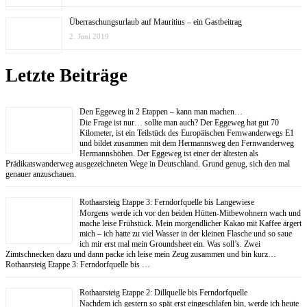
Überraschungsurlaub auf Mauritius – ein Gastbeitrag
2. Juni 2019
Letzte Beiträge
Den Eggeweg in 2 Etappen – kann man machen…
Die Frage ist nur… sollte man auch? Der Eggeweg hat gut 70
Kilometer, ist ein Teilstück des Europäischen Fernwanderwegs E1
und bildet zusammen mit dem Hermannsweg den Fernwanderweg
Hermannshöhen. Der Eggeweg ist einer der ältesten als
Prädikatswanderweg ausgezeichneten Wege in Deutschland. Grund genug, sich den mal
genauer anzuschauen.
Rothaarsteig Etappe 3: Ferndorfquelle bis Langewiese
Morgens werde ich vor den beiden Hütten-Mitbewohnern wach und
mache leise Frühstück. Mein morgendlicher Kakao mit Kaffee ärgert
mich – ich hatte zu viel Wasser in der kleinen Flasche und so saue
ich mir erst mal mein Groundsheet ein. Was soll’s. Zwei
Zimtschnecken dazu und dann packe ich leise mein Zeug zusammen und bin kurz…
Rothaarsteig Etappe 3: Ferndorfquelle bis …
Rothaarsteig Etappe 2: Dillquelle bis Ferndorfquelle
Nachdem ich gestern so spät erst eingeschlafen bin, werde ich heute