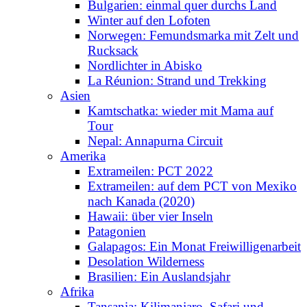
Bulgarien: einmal quer durchs Land
Winter auf den Lofoten
Norwegen: Femundsmarka mit Zelt und
Rucksack
Nordlichter in Abisko
La Réunion: Strand und Trekking
Asien
Kamtschatka: wieder mit Mama auf
Tour
Nepal: Annapurna Circuit
Amerika
Extrameilen: PCT 2022
Extrameilen: auf dem PCT von Mexiko
nach Kanada (2020)
Hawaii: über vier Inseln
Patagonien
Galapagos: Ein Monat Freiwilligenarbeit
Desolation Wilderness
Brasilien: Ein Auslandsjahr
Afrika
Tansania: Kilimanjaro, Safari und