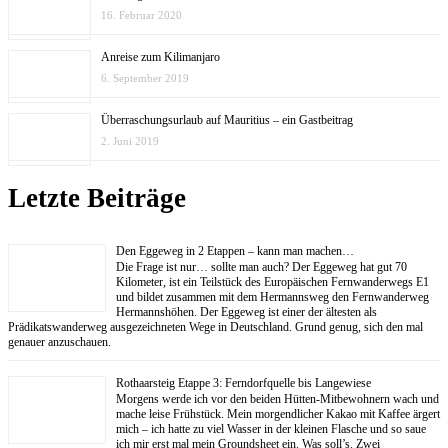
16. Februar 2020
Anreise zum Kilimanjaro
6. September 2019
Überraschungsurlaub auf Mauritius – ein Gastbeitrag
2. Juni 2019
Letzte Beiträge
Den Eggeweg in 2 Etappen – kann man machen…
Die Frage ist nur… sollte man auch? Der Eggeweg hat gut 70
Kilometer, ist ein Teilstück des Europäischen Fernwanderwegs E1
und bildet zusammen mit dem Hermannsweg den Fernwanderweg
Hermannshöhen. Der Eggeweg ist einer der ältesten als
Prädikatswanderweg ausgezeichneten Wege in Deutschland. Grund genug, sich den mal
genauer anzuschauen.
Rothaarsteig Etappe 3: Ferndorfquelle bis Langewiese
Morgens werde ich vor den beiden Hütten-Mitbewohnern wach und
mache leise Frühstück. Mein morgendlicher Kakao mit Kaffee ärgert
mich – ich hatte zu viel Wasser in der kleinen Flasche und so saue
ich mir erst mal mein Groundsheet ein. Was soll’s. Zwei