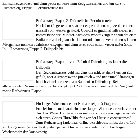
Zimtschnecken dazu und dann packe ich leise mein Zeug zusammen und bin kurz…
Rothaarsteig Etappe 3: Ferndorfquelle bis …
Rothaarsteig Etappe 2: Dillquelle bis Ferndorfquelle
Nachdem ich gestern so spät erst eingeschlafen bin, werde ich heute
unsanft vom Wecker geweckt. Obwohl es grad mal halb sieben ist,
kommt keine drei Minuten nach dem Weckerklingeln schon der erste
Radfahrer vorbeigerauscht. Ich murmle ihm ein verschlafenes Guten
Morgen aus meinem Schlafsack entgegen und dann ist er auch schon wieder außer Sicht.
In… Rothaarsteig Etappe 2: Dillquelle bis …
Rothaarsteig Etappe 1: vom Bahnhof Dillenburg bis hinter die
Dillquelle
Der Regionalexpress geht morgens um acht, ist dank Feiertag gut
gefüllt, aber ausnahmsweise pünktlich – und mit einmal Umsteigen
bin ich viertel nach zehn am Bahnhof in Dillenburg. Bei
allerschönstem Sonnenschein und bereits jetzt gut 25°C mache ich mich auf den Weg: auf
meine Rothaarsteig Etappe 1.
Ein langes Wochenende: der Rothaarsteig in 5 Etappen
Fronleichnam, und damit ein neues langes Wochenende steht vor der
Tür. Das Wetter könnte schöner nicht sein – also was läge näher, als
sich einen kleinen Thru-Hike fast vor der Haustür vorzunehmen?
Zum Rothaarsteig findet man online verschiedene Infos: dass er 157
km Länge misst (wobei die Angaben je nach Quelle um zwei oder drei… Ein langes
Wochenende: der Rothaarsteig …