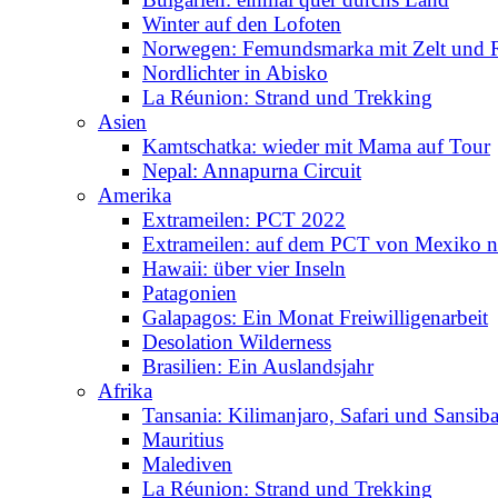
Winter auf den Lofoten
Norwegen: Femundsmarka mit Zelt und 
Nordlichter in Abisko
La Réunion: Strand und Trekking
Asien
Kamtschatka: wieder mit Mama auf Tour
Nepal: Annapurna Circuit
Amerika
Extrameilen: PCT 2022
Extrameilen: auf dem PCT von Mexiko n
Hawaii: über vier Inseln
Patagonien
Galapagos: Ein Monat Freiwilligenarbeit
Desolation Wilderness
Brasilien: Ein Auslandsjahr
Afrika
Tansania: Kilimanjaro, Safari und Sansiba
Mauritius
Malediven
La Réunion: Strand und Trekking