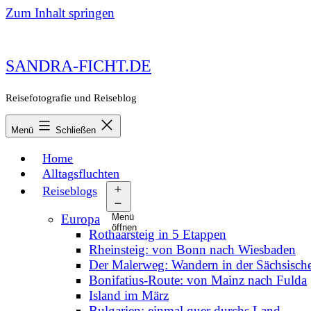
Zum Inhalt springen
SANDRA-FICHT.DE
Reisefotografie und Reiseblog
Menü
Schließen
Home
Alltagsfluchten
Reiseblogs
Europa
Menü
öffnen
Rothaarsteig in 5 Etappen
Rheinsteig: von Bonn nach Wiesbaden
Der Malerweg: Wandern in der Sächsisch
Bonifatius-Route: von Mainz nach Fulda
Island im März
Bulgarien: einmal quer durchs Land