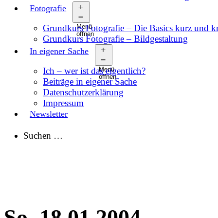
Fotografie
Grundkurs Fotografie – Die Basics kurz und 
Menü
öffnen
Grundkurs Fotografie – Bildgestaltung
In eigener Sache
Ich – wer ist das eigentlich?
Menü
öffnen
Beiträge in eigener Sache
Datenschutzerklärung
Impressum
Newsletter
Suchen …
So, 18.01.2004