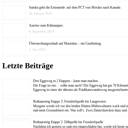
Sandra geht die Extrameile: auf dem PCT von Mexiko nach Kanada
16. Februar 2020
Anreise zum Kilimanjaro
6. September 2019
Überraschungsurlaub auf Mauritius – ein Gastbeitrag
2. Juni 2019
Letzte Beiträge
Den Eggeweg in 2 Etappen – kann man machen…
Die Frage ist nur… sollte man auch? Der Eggeweg hat gut 70 Kilom
Eggeweg ist einer der ältesten als Prädikatswanderweg ausgezeichne
Rothaarsteig Etappe 3: Ferndorfquelle bis Langewiese
Morgens werde ich vor den beiden Hütten-Mitbewohnern wach und mache
mal mein Groundsheet ein. Was soll’s. Zwei Zimtschnecken dazu und
Rothaarsteig Etappe 2: Dillquelle bis Ferndorfquelle
Nachdem ich gestern so spät erst eingeschlafen bin, werde ich heute