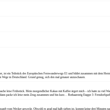
eter, ist ein Teilstück des Europäischen Fernwanderwegs E1 und bildet zusammen mit dem
ten Wege in Deutschland. Grund genug, sich den mal genauer anzuschauen.
 leise Frühstück. Mein morgendlicher Kakao mit Kaffee ärgert mich – ich hatte zu viel Wasse
 dann packe ich leise mein Zeug zusammen und bin kurz… Rothaarsteig Etappe 3: Ferndorfquel
 unsanft vom Wecker geweckt. Obwohl es grad mal halb sieben ist, kommt keine drei Minuten n