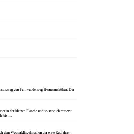
 Hermannsweg den Fernwanderweg Hermannshöhen. Der
r in der kleinen Flasche und so saue ich mir erst
le bis …
ach dem Weckerklingeln schon der erste Radfahrer