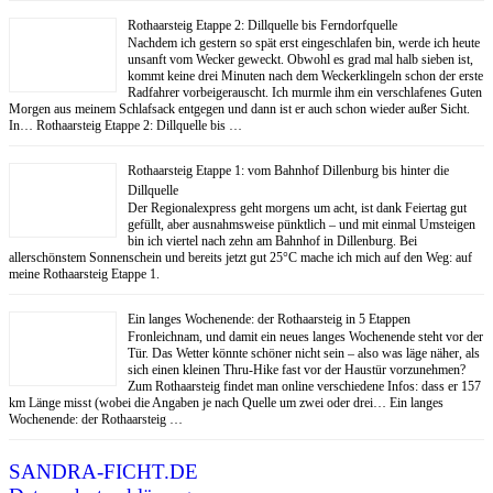
Rothaarsteig Etappe 2: Dillquelle bis Ferndorfquelle
Nachdem ich gestern so spät erst eingeschlafen bin, werde ich heute
unsanft vom Wecker geweckt. Obwohl es grad mal halb sieben ist,
kommt keine drei Minuten nach dem Weckerklingeln schon der erste
Radfahrer vorbeigerauscht. Ich murmle ihm ein verschlafenes Guten
Morgen aus meinem Schlafsack entgegen und dann ist er auch schon wieder außer Sicht.
In… Rothaarsteig Etappe 2: Dillquelle bis …
Rothaarsteig Etappe 1: vom Bahnhof Dillenburg bis hinter die
Dillquelle
Der Regionalexpress geht morgens um acht, ist dank Feiertag gut
gefüllt, aber ausnahmsweise pünktlich – und mit einmal Umsteigen
bin ich viertel nach zehn am Bahnhof in Dillenburg. Bei
allerschönstem Sonnenschein und bereits jetzt gut 25°C mache ich mich auf den Weg: auf
meine Rothaarsteig Etappe 1.
Ein langes Wochenende: der Rothaarsteig in 5 Etappen
Fronleichnam, und damit ein neues langes Wochenende steht vor der
Tür. Das Wetter könnte schöner nicht sein – also was läge näher, als
sich einen kleinen Thru-Hike fast vor der Haustür vorzunehmen?
Zum Rothaarsteig findet man online verschiedene Infos: dass er 157
km Länge misst (wobei die Angaben je nach Quelle um zwei oder drei… Ein langes
Wochenende: der Rothaarsteig …
SANDRA-FICHT.DE