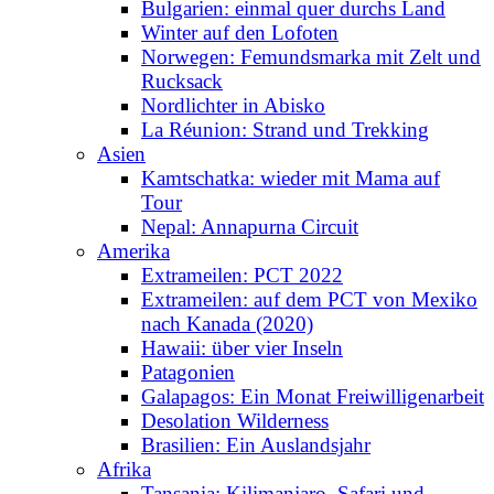
Bulgarien: einmal quer durchs Land
Winter auf den Lofoten
Norwegen: Femundsmarka mit Zelt und
Rucksack
Nordlichter in Abisko
La Réunion: Strand und Trekking
Asien
Kamtschatka: wieder mit Mama auf
Tour
Nepal: Annapurna Circuit
Amerika
Extrameilen: PCT 2022
Extrameilen: auf dem PCT von Mexiko
nach Kanada (2020)
Hawaii: über vier Inseln
Patagonien
Galapagos: Ein Monat Freiwilligenarbeit
Desolation Wilderness
Brasilien: Ein Auslandsjahr
Afrika
Tansania: Kilimanjaro, Safari und