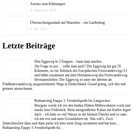
Anreise zum Kilimanjaro
6. September 2019
Überraschungsurlaub auf Mauritius – ein Gastbeitrag
2. Juni 2019
Letzte Beiträge
Den Eggeweg in 2 Etappen – kann man machen…
Die Frage ist nur… sollte man auch? Der Eggeweg hat gut 70
Kilometer, ist ein Teilstück des Europäischen Fernwanderwegs E1
und bildet zusammen mit dem Hermannsweg den Fernwanderweg
Hermannshöhen. Der Eggeweg ist einer der ältesten als
Prädikatswanderweg ausgezeichneten Wege in Deutschland. Grund genug, sich den mal
genauer anzuschauen.
Rothaarsteig Etappe 3: Ferndorfquelle bis Langewiese
Morgens werde ich vor den beiden Hütten-Mitbewohnern wach und
mache leise Frühstück. Mein morgendlicher Kakao mit Kaffee ärgert
mich – ich hatte zu viel Wasser in der kleinen Flasche und so saue
ich mir erst mal mein Groundsheet ein. Was soll’s. Zwei
Zimtschnecken dazu und dann packe ich leise mein Zeug zusammen und bin kurz…
Rothaarsteig Etappe 3: Ferndorfquelle bis …