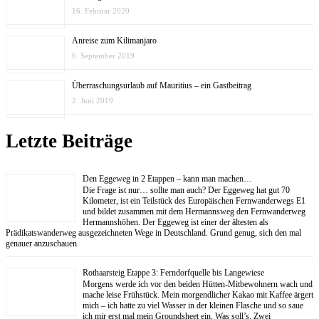
16. Februar 2020
Anreise zum Kilimanjaro
6. September 2019
Überraschungsurlaub auf Mauritius – ein Gastbeitrag
2. Juni 2019
Letzte Beiträge
Den Eggeweg in 2 Etappen – kann man machen…
Die Frage ist nur… sollte man auch? Der Eggeweg hat gut 70
Kilometer, ist ein Teilstück des Europäischen Fernwanderwegs E1
und bildet zusammen mit dem Hermannsweg den Fernwanderweg
Hermannshöhen. Der Eggeweg ist einer der ältesten als
Prädikatswanderweg ausgezeichneten Wege in Deutschland. Grund genug, sich den mal
genauer anzuschauen.
Rothaarsteig Etappe 3: Ferndorfquelle bis Langewiese
Morgens werde ich vor den beiden Hütten-Mitbewohnern wach und
mache leise Frühstück. Mein morgendlicher Kakao mit Kaffee ärgert
mich – ich hatte zu viel Wasser in der kleinen Flasche und so saue
ich mir erst mal mein Groundsheet ein. Was soll’s. Zwei