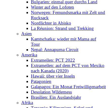
Bulgarien: einmal quer durchs Land
Winter auf den Lofoten
Norwegen: Femundsmarka mit Zelt und
Rucksack
Nordlichter in Abisko
La Réunion: Strand und Trekking
Asien
Kamtschatka: wieder mit Mama auf
Tour
Nepal: Annapurna Circuit
Amerika
Extrameilen: PCT 2022
Extrameilen: auf dem PCT von Mexiko
nach Kanada (2020)
Hawaii: über vier Inseln
Patagonien
Galapagos: Ein Monat Freiwilligenarbeit
Desolation Wilderness
Brasilien: Ein Auslandsjahr
Afrika
Tansania: Kilimanjaro, Safari und