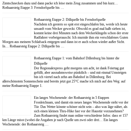
Zimtschnecken dazu und dann packe ich leise mein Zeug zusammen und bin kurz…
Rothaarsteig Etappe 3: Ferndorfquelle bis …
Rothaarsteig Etappe 2: Dillquelle bis Ferndorfquelle
Nachdem ich gestern so spät erst eingeschlafen bin, werde ich heute
unsanft vom Wecker geweckt. Obwohl es grad mal halb sieben ist,
kommt keine drei Minuten nach dem Weckerklingeln schon der erste
Radfahrer vorbeigerauscht. Ich murmle ihm ein verschlafenes Guten
Morgen aus meinem Schlafsack entgegen und dann ist er auch schon wieder außer Sicht.
In… Rothaarsteig Etappe 2: Dillquelle bis …
Rothaarsteig Etappe 1: vom Bahnhof Dillenburg bis hinter die
Dillquelle
Der Regionalexpress geht morgens um acht, ist dank Feiertag gut
gefüllt, aber ausnahmsweise pünktlich – und mit einmal Umsteigen
bin ich viertel nach zehn am Bahnhof in Dillenburg. Bei
allerschönstem Sonnenschein und bereits jetzt gut 25°C mache ich mich auf den Weg: auf
meine Rothaarsteig Etappe 1.
Ein langes Wochenende: der Rothaarsteig in 5 Etappen
Fronleichnam, und damit ein neues langes Wochenende steht vor der
Tür. Das Wetter könnte schöner nicht sein – also was läge näher, als
sich einen kleinen Thru-Hike fast vor der Haustür vorzunehmen?
Zum Rothaarsteig findet man online verschiedene Infos: dass er 157
km Länge misst (wobei die Angaben je nach Quelle um zwei oder drei… Ein langes
Wochenende: der Rothaarsteig …