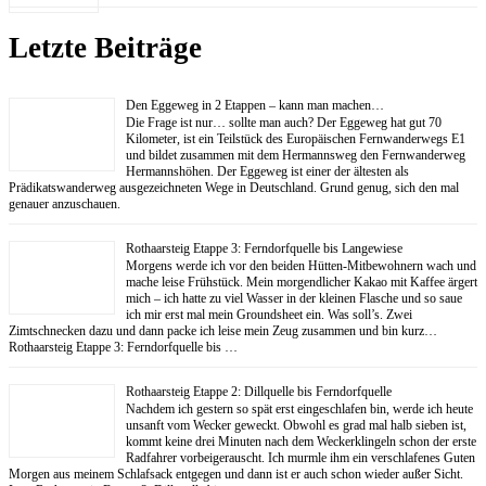
Letzte Beiträge
Den Eggeweg in 2 Etappen – kann man machen…
Die Frage ist nur… sollte man auch? Der Eggeweg hat gut 70
Kilometer, ist ein Teilstück des Europäischen Fernwanderwegs E1
und bildet zusammen mit dem Hermannsweg den Fernwanderweg
Hermannshöhen. Der Eggeweg ist einer der ältesten als
Prädikatswanderweg ausgezeichneten Wege in Deutschland. Grund genug, sich den mal
genauer anzuschauen.
Rothaarsteig Etappe 3: Ferndorfquelle bis Langewiese
Morgens werde ich vor den beiden Hütten-Mitbewohnern wach und
mache leise Frühstück. Mein morgendlicher Kakao mit Kaffee ärgert
mich – ich hatte zu viel Wasser in der kleinen Flasche und so saue
ich mir erst mal mein Groundsheet ein. Was soll’s. Zwei
Zimtschnecken dazu und dann packe ich leise mein Zeug zusammen und bin kurz…
Rothaarsteig Etappe 3: Ferndorfquelle bis …
Rothaarsteig Etappe 2: Dillquelle bis Ferndorfquelle
Nachdem ich gestern so spät erst eingeschlafen bin, werde ich heute
unsanft vom Wecker geweckt. Obwohl es grad mal halb sieben ist,
kommt keine drei Minuten nach dem Weckerklingeln schon der erste
Radfahrer vorbeigerauscht. Ich murmle ihm ein verschlafenes Guten
Morgen aus meinem Schlafsack entgegen und dann ist er auch schon wieder außer Sicht.