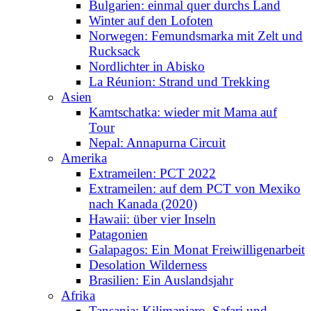
Bulgarien: einmal quer durchs Land
Winter auf den Lofoten
Norwegen: Femundsmarka mit Zelt und
Rucksack
Nordlichter in Abisko
La Réunion: Strand und Trekking
Asien
Kamtschatka: wieder mit Mama auf
Tour
Nepal: Annapurna Circuit
Amerika
Extrameilen: PCT 2022
Extrameilen: auf dem PCT von Mexiko
nach Kanada (2020)
Hawaii: über vier Inseln
Patagonien
Galapagos: Ein Monat Freiwilligenarbeit
Desolation Wilderness
Brasilien: Ein Auslandsjahr
Afrika
Tansania: Kilimanjaro, Safari und