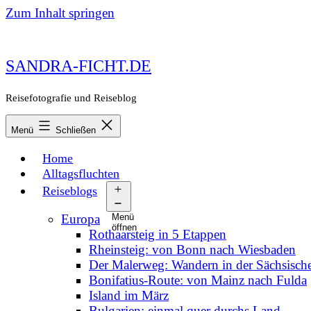
Zum Inhalt springen
SANDRA-FICHT.DE
Reisefotografie und Reiseblog
Menü
Schließen
Home
Alltagsfluchten
Reiseblogs
Europa
Menü
öffnen
Rothaarsteig in 5 Etappen
Rheinsteig: von Bonn nach Wiesbaden
Der Malerweg: Wandern in der Sächsisch
Bonifatius-Route: von Mainz nach Fulda
Island im März
Bulgarien: einmal quer durchs Land