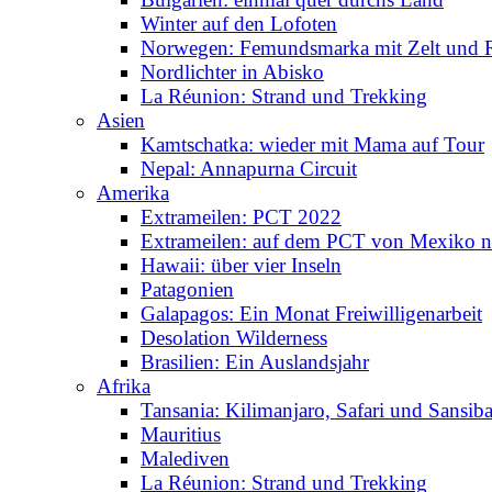
Winter auf den Lofoten
Norwegen: Femundsmarka mit Zelt und 
Nordlichter in Abisko
La Réunion: Strand und Trekking
Asien
Kamtschatka: wieder mit Mama auf Tour
Nepal: Annapurna Circuit
Amerika
Extrameilen: PCT 2022
Extrameilen: auf dem PCT von Mexiko n
Hawaii: über vier Inseln
Patagonien
Galapagos: Ein Monat Freiwilligenarbeit
Desolation Wilderness
Brasilien: Ein Auslandsjahr
Afrika
Tansania: Kilimanjaro, Safari und Sansiba
Mauritius
Malediven
La Réunion: Strand und Trekking