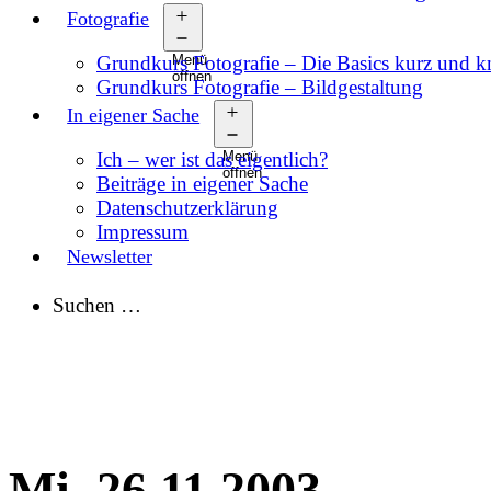
Fotografie
Grundkurs Fotografie – Die Basics kurz und 
Menü
öffnen
Grundkurs Fotografie – Bildgestaltung
In eigener Sache
Ich – wer ist das eigentlich?
Menü
öffnen
Beiträge in eigener Sache
Datenschutzerklärung
Impressum
Newsletter
Suchen …
Mi, 26.11.2003