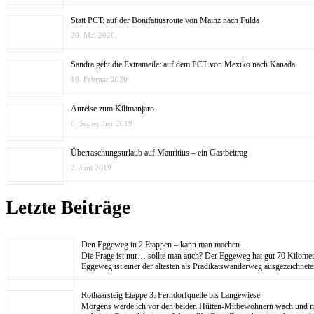
Statt PCT: auf der Bonifatiusroute von Mainz nach Fulda
20. Mai 2020
Sandra geht die Extrameile: auf dem PCT von Mexiko nach Kanada
16. Februar 2020
Anreise zum Kilimanjaro
6. September 2019
Überraschungsurlaub auf Mauritius – ein Gastbeitrag
2. Juni 2019
Letzte Beiträge
Den Eggeweg in 2 Etappen – kann man machen…
Die Frage ist nur… sollte man auch? Der Eggeweg hat gut 70 Kilom
Eggeweg ist einer der ältesten als Prädikatswanderweg ausgezeichne
Rothaarsteig Etappe 3: Ferndorfquelle bis Langewiese
Morgens werde ich vor den beiden Hütten-Mitbewohnern wach und mache